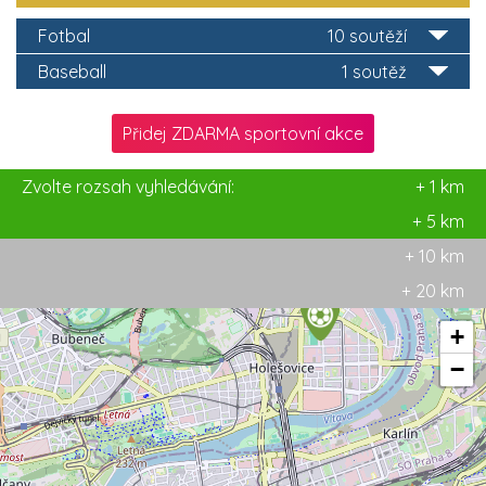
Fotbal
10 soutěží
Baseball
1 soutěž
Přidej ZDARMA sportovní akce
Zvolte rozsah vyhledávání:
+ 1 km
+ 5 km
+ 10 km
+ 20 km
+
−