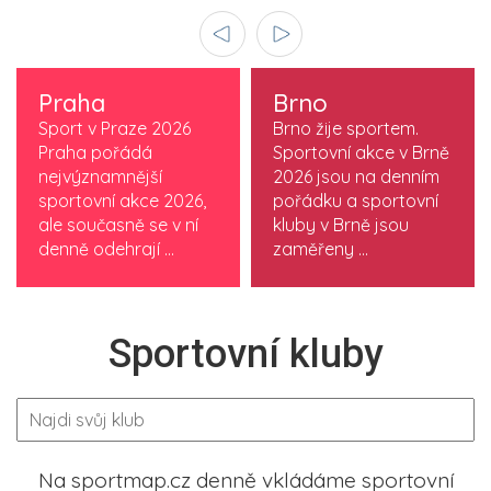
Praha
Brno
Sport v Praze 2026
Brno žije sportem.
Praha pořádá
Sportovní akce v Brně
nejvýznamnější
2026 jsou na denním
sportovní akce 2026,
pořádku a sportovní
ale současně se v ní
kluby v Brně jsou
denně odehrají ...
zaměřeny ...
Sportovní kluby
Na sportmap.cz denně vkládáme sportovní