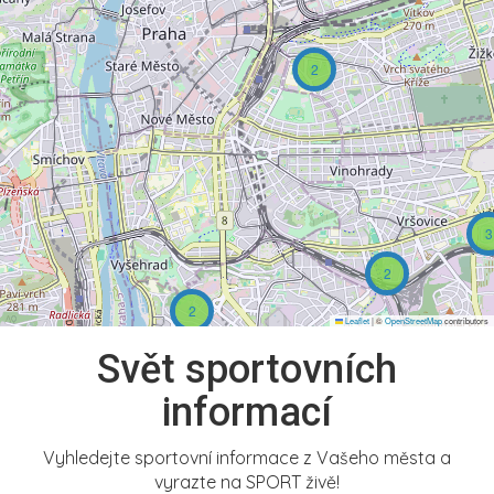
2
3
2
2
Leaflet
|
©
OpenStreetMap
contributors
Svět sportovních
informací
Vyhledejte sportovní informace z Vašeho města a
vyrazte na SPORT živě!