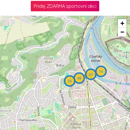
Přidej ZDARMA sportovní akci
+
−
10
30
48
33