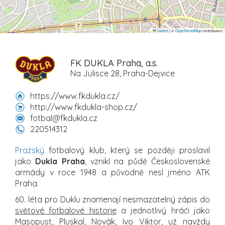
Leaflet
|
©
OpenStreetMap
contributors
FK DUKLA Praha, a.s.
Na Julisce 28, Praha-Dejvice
https://www.fkdukla.cz/
http://www.fkdukla-shop.cz/
fotbal@fkdukla.cz
220514312
Pražský
fotbalový klub, který se později proslavil
jako
Dukla Praha
, vznikl na půdě Československé
armády v roce 1948 a původně nesl jméno ATK
Praha.
60. léta pro Duklu znamenají nesmazatelný zápis do
světové fotbalové historie
a jednotlivý hráči jako
Masopust, Pluskal, Novák, Ivo Viktor, už navždy