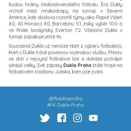
budou hrdiny československého fotbalu. Éra Dukly
vrcholí mezi mrakodrapy na turnaji v Severní
Americe, kde doslova rozstřílí týmy jako Rapid Vídeň
6:0, AS Monaco 4:0, Barcelonu 5:1, Irský výběr 10:0 a
ve finále londýnský Everton 7:2. Vítězství Dukla v
turnaji zopakuje ještě 4x.
Současná Dukla už nemůže těžit z výběru fotbalistů,
kteří v Dukle trávili povinnou vojenskou službu. Přesto
se drží v nejvyšší fotbalové lize a dokáže potrápit
silnější celky. Své zápasy
Dukla Praha
stále hraje na
fotbalovém stadionu Juliska, kam jste zváni.
@fkduklapraha
#FK-Dukla-Praha