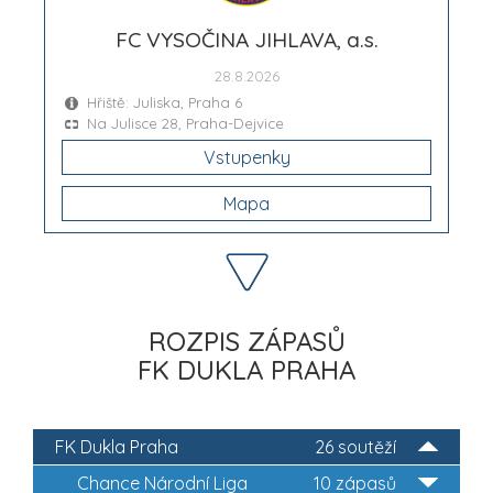
FC VYSOČINA JIHLAVA, a.s.
28.8.2026
Hřiště: Juliska, Praha 6
Na Julisce 28, Praha-Dejvice
Vstupenky
Mapa
ROZPIS ZÁPASŮ
FK DUKLA PRAHA
FK Dukla Praha
26 soutěží
Chance Národní Liga
10 zápasů