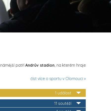
známější patří
Andrův stadion
, na kterém hraje
číst více o sportu v Olomouci »
1 událost
11 soutěží