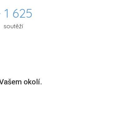
 1 625
soutěží
 Vašem okolí.