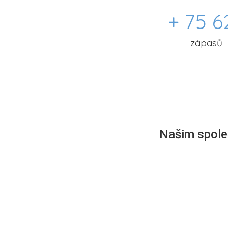
+ 75 6
zápasů
Našim společ