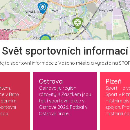
2
Svět sportovních informací
ejte sportovní informace z Vašeho města a vyrazte na SPOR
Ostrava
Plzeň
ortem.
Ostrava je region
Sport + piv
ce v Brně
rázovitý !!! Zážitkem jsou
Sport v Plzn
 denním
tak i sportovní akce v
místním pi
ortovní
Ostravě 2026. Fotbal v
spojen. Pr
jsou
Ostravě hraje ...
místními spo