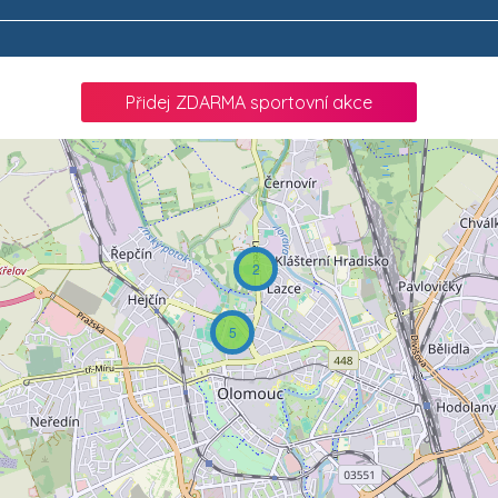
Přidej ZDARMA sportovní akce
2
5