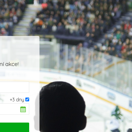
í akce!
+3 dny