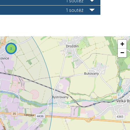
1 soutěž
1 soutěž
+
3
−