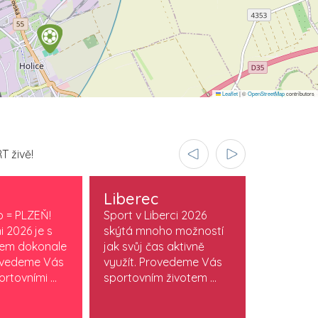
Leaflet
|
©
OpenStreetMap
contributors
T živě!
Liberec
Olomo
o = PLZEŇ!
Sport v Liberci 2026
Sport v O
i 2026 je s
skýtá mnoho možností
je součást
vem dokonale
jak svůj čas aktivně
stylu. Obj
ovedeme Vás
využít. Provedeme Vás
která žijí
rtovními ...
sportovním životem ...
sportem. M