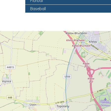
Florbal
Baseball