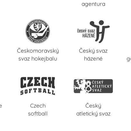
agentura
Českomoravský
Český svaz
svaz hokejbalu
házené
g
e
Czech
Český
softball
atletický svaz