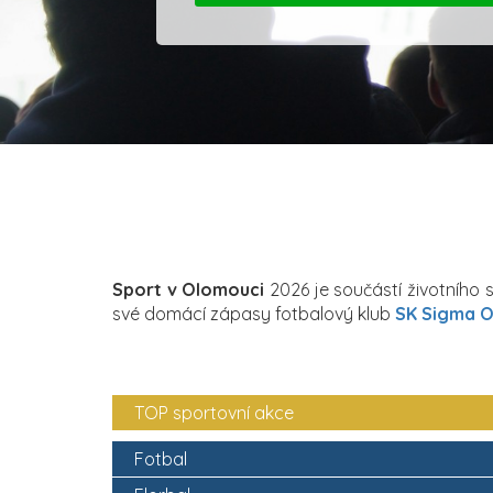
Sport v Olomouci
2026 je součástí životního st
své domácí zápasy fotbalový klub
SK Sigma 
TOP sportovní akce
Fotbal