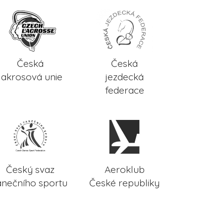
Česká
Česká
lakrosová unie
jezdecká
federace
Český svaz
Aeroklub
anečního sportu
České republiky