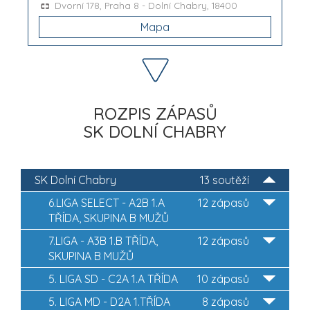
Dvorní 178, Praha 8 - Dolní Chabry, 18400
Mapa
ROZPIS ZÁPASŮ
SK DOLNÍ CHABRY
SK Dolní Chabry
13 soutěží
6.LIGA SELECT - A2B 1.A
12 zápasů
TŘÍDA, SKUPINA B MUŽŮ
7.LIGA - A3B 1.B TŘÍDA,
12 zápasů
SKUPINA B MUŽŮ
5. LIGA SD - C2A 1.A TŘÍDA
10 zápasů
5. LIGA MD - D2A 1.TŘÍDA
8 zápasů