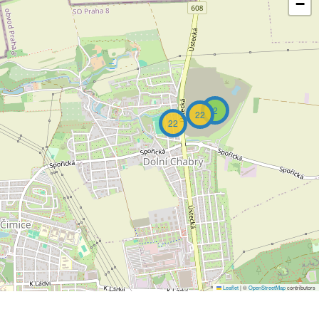
−
2
22
22
Leaflet
|
©
OpenStreetMap
contributors