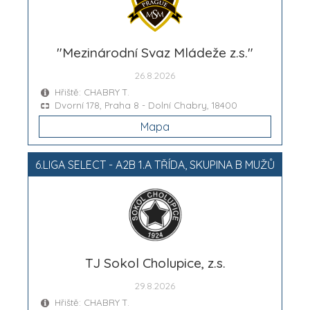
"Mezinárodní Svaz Mládeže z.s."
26.8.2026
Hřiště: CHABRY T.
Dvorní 178, Praha 8 - Dolní Chabry, 18400
Mapa
6.LIGA SELECT - A2B 1.A TŘÍDA, SKUPINA B MUŽŮ
TJ Sokol Cholupice, z.s.
29.8.2026
Hřiště: CHABRY T.