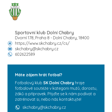
Sportovní klub Dolní Chabry
Dvorní 178, Praha 8 - Dolní Chabry, 18400
https://www.skchabry.cz/cs/
skchabry@skchabry.cz
602622589
Máte zájem hrát fotbal?
Fotbalový klub
SK Dolní Chabry
hraje
fotbalové soutěže v kategorii mužů, dorostu,
žáků a přípravek. Přijďte se k nám podívat a
zatrénovat si, nebo nás kontaktujte!
skchabry@skchabry.cz