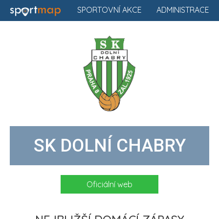
SPORTOVNÍ AKCE
ADMINISTRACE
SK DOLNÍ CHABRY
Oficiální web