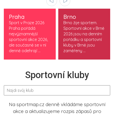
Praha
Brno
Sport v Praze 2026
Brno žije sportem.
Praha pořádá
Sportovní akce v Brně
nejvýznamnější
2026 jsou na denním
sportovní akce 2026,
pořádku a sportovní
ale současně se v ní
kluby v Brně jsou
denně odehrají ...
zaměřeny ...
Sportovní kluby
Na sportmap.cz denně vkládáme sportovní
akce a aktualizujeme rozpis zápasů pro