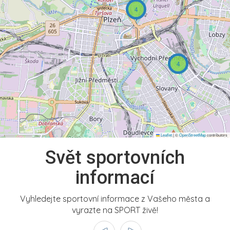
4
4
Leaflet
|
©
OpenStreetMap
contributors
Svět sportovních
informací
Vyhledejte sportovní informace z Vašeho města a
vyrazte na SPORT živě!