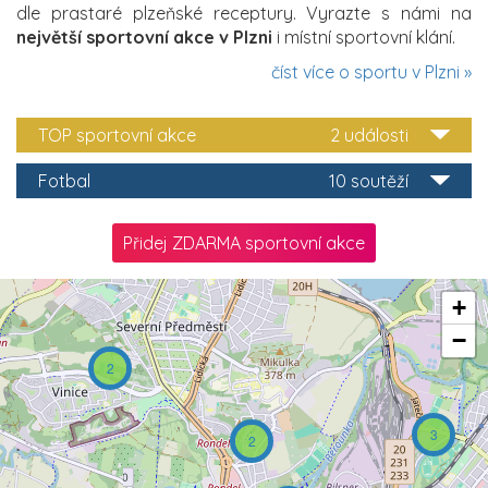
dle prastaré plzeňské receptury. Vyrazte s námi na
největší sportovní akce v Plzni
i místní sportovní klání.
číst více o sportu v Plzni »
TOP sportovní akce
2 události
Fotbal
10 soutěží
Přidej ZDARMA sportovní akce
+
−
2
3
2