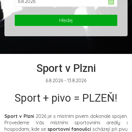
Sport v Plzni
6.8.2026 - 13.8.2026
Sport + pivo = PLZEŇ!
Sport v Plzni
2026 je s místním pivem dokonale spojen.
Provedeme Vás místními sportovními areály i
hospodami, kde se
sportovní fanoušci
scházejí při pivu