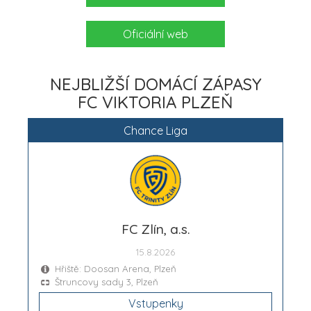
Oficiální web
NEJBLIŽŠÍ DOMÁCÍ ZÁPASY
FC VIKTORIA PLZEŇ
Chance Liga
FC Zlín, a.s.
15.8.2026
Hřiště: Doosan Arena, Plzeň
Štruncovy sady 3, Plzeň
Vstupenky