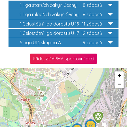
1. liga starších žákyň Čechy
8 zápasů
1. liga mladších žákyň Čechy
8 zápasů
1.Celostátní liga dorostu U 19
11 zápasů
1.Celostátní liga dorostu U 17
12 zápasů
5. liga U13 skupina A
9 zápasů
Přidej ZDARMA sportovní akci
+
−
22