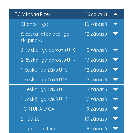
FC Viktoria Plzeň
16 soutěží
Chance Liga
10 zápasů
3. česká fotbalová liga –
12 zápasů
skupina A
2. česká liga dorostu U 19
13 zápasů
2. česká liga dorostu U 17
13 zápasů
1. česká liga žáků U 15
12 zápasů
1. česká liga žáků U 14
12 zápasů
1. česká liga žáků U 13
12 zápasů
1. česká liga žáků U 12
12 zápasů
FORTUNA LYGA
9 zápasů
2. liga žen
10 zápasů
1. liga dorostenek
9 zápasů