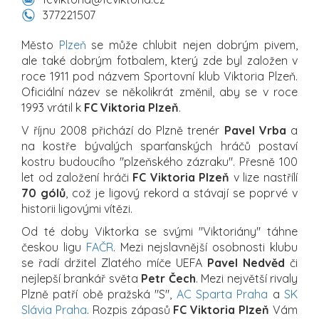
377221507
Město
Plzeň
se může chlubit nejen dobrým pivem,
ale také dobrým fotbalem, který zde byl založen v
roce 1911 pod názvem Sportovní klub Viktoria Plzeň.
Oficiální název se několikrát změnil, aby se v roce
1993 vrátil k
FC Viktoria Plzeň
.
V říjnu 2008 přichází do Plzně trenér
Pavel Vrba
a
na kostře bývalých sparťanských hráčů postaví
kostru budoucího "plzeňského zázraku". Přesně 100
let od založení hráči
FC Viktoria Plzeň
v lize nastřílí
70 gólů
, což je ligový rekord a stávají se poprvé v
historii ligovými vítězi.
Od té doby Viktorka se svými "Viktoriány" táhne
českou ligu
FAČR
. Mezi nejslavnější osobnosti klubu
se řadí držitel Zlatého míče UEFA
Pavel Nedvěd
či
nejlepší brankář světa
Petr Čech
. Mezi největší rivaly
Plzně patří obě pražská "S",
AC Sparta Praha
a
SK
Slávia Praha
. Rozpis zápasů
FC Viktoria Plzeň
Vám