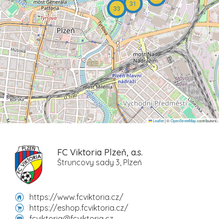
31
33
Leaflet
|
©
OpenStreetMap
contributors
FC Viktoria Plzeň, a.s.
Štruncovy sady 3, Plzeň
https://www.fcviktoria.cz/
https://eshop.fcviktoria.cz/
fcviktoria@fcviktoria.cz