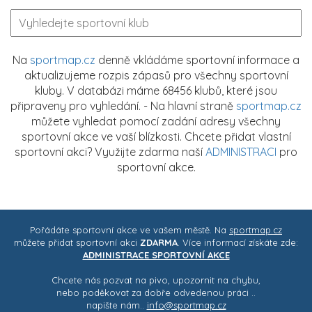
Na
sportmap.cz
denně vkládáme sportovní informace a
aktualizujeme rozpis zápasů pro všechny sportovní
kluby. V databázi máme 68456 klubů, které jsou
připraveny pro vyhledání. - Na hlavní straně
sportmap.cz
můžete vyhledat pomocí zadání adresy všechny
sportovní akce ve vaší blízkosti. Chcete přidat vlastní
sportovní akci? Využijte zdarma naší
ADMINISTRACI
pro
sportovní akce.
Pořádáte sportovní akce ve vašem městě. Na
sportmap.cz
můžete přidat sportovní akci
ZDARMA
. Více informací získáte zde:
ADMINISTRACE SPORTOVNÍ AKCE
Chcete nás pozvat na pivo, upozornit na chybu,
nebo poděkovat za dobře odvedenou práci ..
napište nám..
info@sportmap.cz