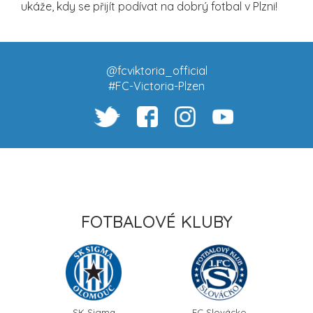
ukáže, kdy se přijít podívat na dobrý fotbal v Plzni!
@fcviktoria_official
#FC-Victoria-Plzen
FOTBALOVÉ KLUBY
SK Sigma
FC Slovácko