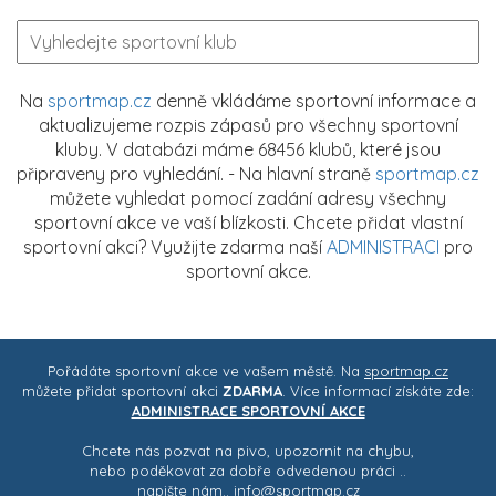
Na
sportmap.cz
denně vkládáme sportovní informace a
aktualizujeme rozpis zápasů pro všechny sportovní
kluby. V databázi máme 68456 klubů, které jsou
připraveny pro vyhledání. - Na hlavní straně
sportmap.cz
můžete vyhledat pomocí zadání adresy všechny
sportovní akce ve vaší blízkosti. Chcete přidat vlastní
sportovní akci? Využijte zdarma naší
ADMINISTRACI
pro
sportovní akce.
Pořádáte sportovní akce ve vašem městě. Na
sportmap.cz
můžete přidat sportovní akci
ZDARMA
. Více informací získáte zde:
ADMINISTRACE SPORTOVNÍ AKCE
Chcete nás pozvat na pivo, upozornit na chybu,
nebo poděkovat za dobře odvedenou práci ..
napište nám..
info@sportmap.cz