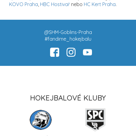
KOVO Praha
,
HBC Hostivař
nebo
HC Kert Praha
.
@SHM-Goblins-Praha
#fandime_hokejbalu
HOKEJBALOVÉ KLUBY