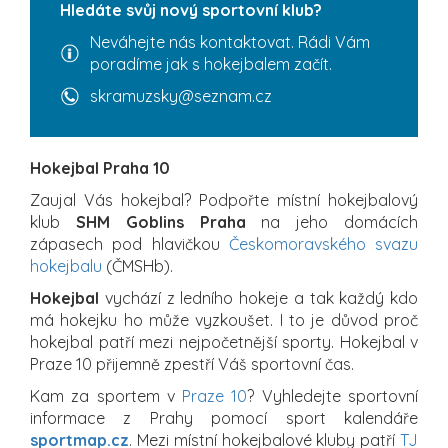
Hledáte svůj nový sportovní klub?
Neváhejte nás kontaktovat. Rádi Vám
poradíme jak s hokejbalem začít.
skramuzsky@seznam.cz
Hokejbal Praha 10
Zaujal Vás hokejbal? Podpořte místní hokejbalový
klub
SHM Goblins Praha
na jeho domácích
zápasech pod hlavičkou
Českomoravského svazu
hokejbalu
(ČMSHb).
Hokejbal
vychází z ledního hokeje a tak každý kdo
má hokejku ho může vyzkoušet. I to je důvod proč
hokejbal patří mezi nejpočetnější sporty. Hokejbal v
Praze 10 přijemně zpestří Váš sportovní čas.
Kam za sportem v
Praze 10
? Vyhledejte sportovní
informace z Prahy pomocí sport kalendáře
sportmap.cz
. Mezi místní hokejbalové kluby patří
TJ