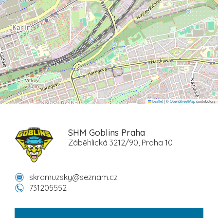
Leaflet
|
©
OpenStreetMap
contributors
SHM Goblins Praha
Záběhlická 3212/90, Praha 10
skramuzsky@seznam.cz
731205552