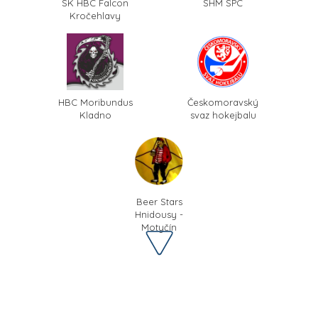
SK HBC Falcon
SHM SPC
Kročehlavy
HBC Moribundus
Českomoravský
Kladno
svaz hokejbalu
Beer Stars
Hnidousy -
Motyčín