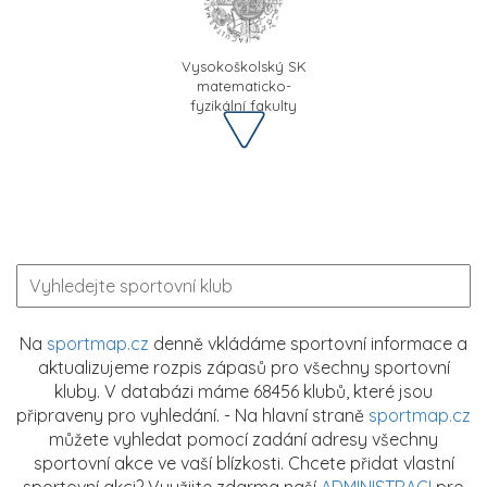
Vysokoškolský SK
matematicko-
fyzikální fakulty
Na
sportmap.cz
denně vkládáme sportovní informace a
aktualizujeme rozpis zápasů pro všechny sportovní
kluby. V databázi máme 68456 klubů, které jsou
připraveny pro vyhledání. - Na hlavní straně
sportmap.cz
můžete vyhledat pomocí zadání adresy všechny
sportovní akce ve vaší blízkosti. Chcete přidat vlastní
sportovní akci? Využijte zdarma naší
ADMINISTRACI
pro