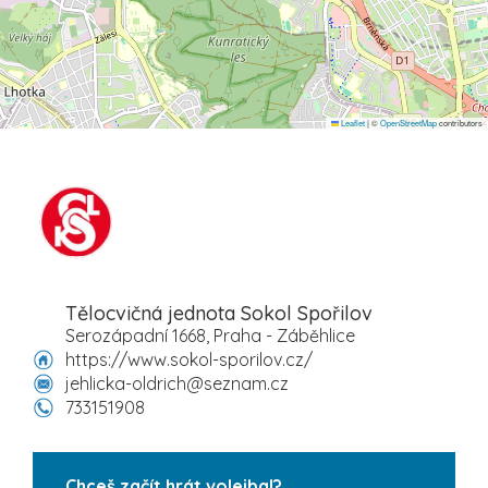
Leaflet
|
©
OpenStreetMap
contributors
Tělocvičná jednota Sokol Spořilov
Serozápadní 1668, Praha - Záběhlice
https://www.sokol-sporilov.cz/
jehlicka-oldrich@seznam.cz
733151908
Chceš začít hrát volejbal?