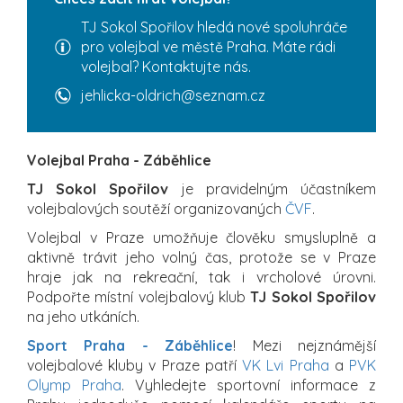
TJ Sokol Spořilov hledá nové spoluhráče
pro volejbal ve městě Praha. Máte rádi
volejbal? Kontaktujte nás.
jehlicka-oldrich@seznam.cz
Volejbal Praha - Záběhlice
TJ Sokol Spořilov
je pravidelným účastníkem
volejbalových soutěží organizovaných
ČVF
.
Volejbal v Praze umožňuje člověku smysluplně a
aktivně trávit jeho volný čas, protože se v Praze
hraje jak na rekreační, tak i vrcholové úrovni.
Podpořte místní volejbalový klub
TJ Sokol Spořilov
na jeho utkáních.
Sport Praha - Záběhlice
! Mezi nejznámější
volejbalové kluby v Praze patří
VK Lvi Praha
a
PVK
Olymp Praha
. Vyhledejte sportovní informace z