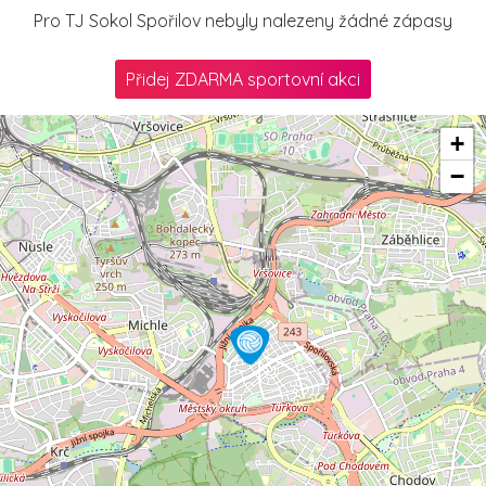
Pro TJ Sokol Spořilov nebyly nalezeny žádné zápasy
Přidej ZDARMA sportovní akci
+
−