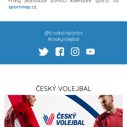
Prahy jednoduše pomocí kalendáře sportu na
sportmap.cz
.
@tj-sokol-sporilov
#ceskyvolejbal
ČESKÝ VOLEJBAL