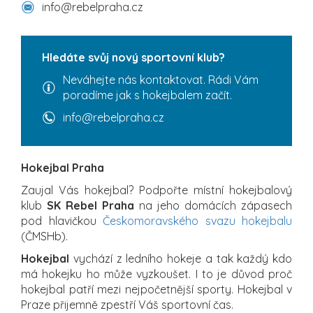
info@rebelpraha.cz
Hledáte svůj nový sportovní klub?
Neváhejte nás kontaktovat. Rádi Vám
poradíme jak s hokejbalem začít.
info@rebelpraha.cz
Hokejbal Praha
Zaujal Vás hokejbal? Podpořte místní hokejbalový
klub
SK Rebel Praha
na jeho domácích zápasech
pod hlavičkou
Českomoravského svazu hokejbalu
(ČMSHb).
Hokejbal
vychází z ledního hokeje a tak každý kdo
má hokejku ho může vyzkoušet. I to je důvod proč
hokejbal patří mezi nejpočetnější sporty. Hokejbal v
Praze přijemně zpestří Váš sportovní čas.