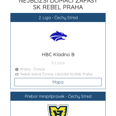
NEJBLIŽŠÍ DOMÁCÍ ZÁPASY
SK REBEL PRAHA
2. Liga - Čechy Střed
HBC Kladno B
11.3.2026
Praha - Čimice
Rebel aréna Čimice, Libčická 10/658, Praha
Mapa
Přebor minipřípravek - Čechy Střed