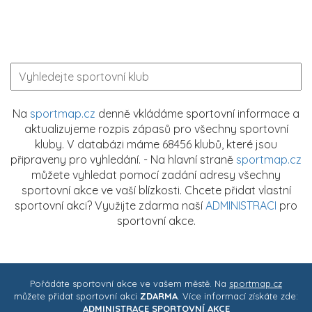
Na
sportmap.cz
denně vkládáme sportovní informace a
aktualizujeme rozpis zápasů pro všechny sportovní
kluby. V databázi máme 68456 klubů, které jsou
připraveny pro vyhledání. - Na hlavní straně
sportmap.cz
můžete vyhledat pomocí zadání adresy všechny
sportovní akce ve vaší blízkosti. Chcete přidat vlastní
sportovní akci? Využijte zdarma naší
ADMINISTRACI
pro
sportovní akce.
Pořádáte sportovní akce ve vašem městě. Na
sportmap.cz
můžete přidat sportovní akci
ZDARMA
. Více informací získáte zde:
ADMINISTRACE SPORTOVNÍ AKCE