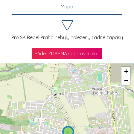
Mapa
Pro SK Rebel Praha nebyly nalezeny žádné zápasy
Přidej ZDARMA sportovní akci
+
−
8