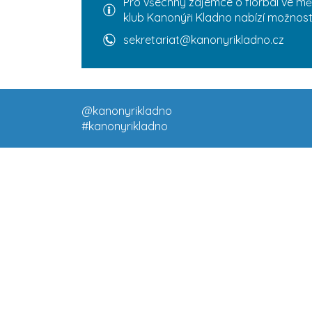
Pro všechny zájemce o florbal ve mě
klub Kanonýři Kladno nabízí možnost 
sekretariat@kanonyrikladno.cz
@kanonyrikladno
#kanonyrikladno