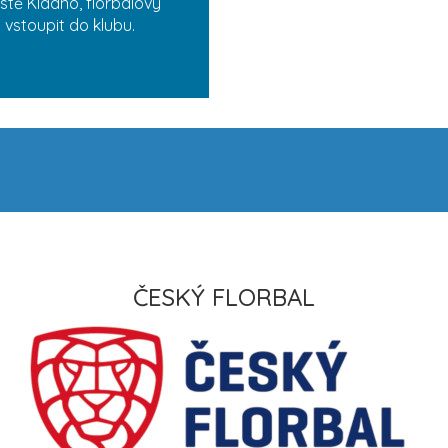
stě Kladno, florbalový
vstoupit do klubu.
ČESKÝ FLORBAL