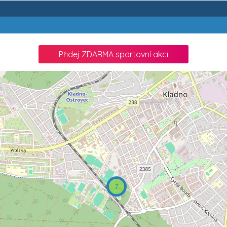
Přidej ZDARMA sportovní akci
7