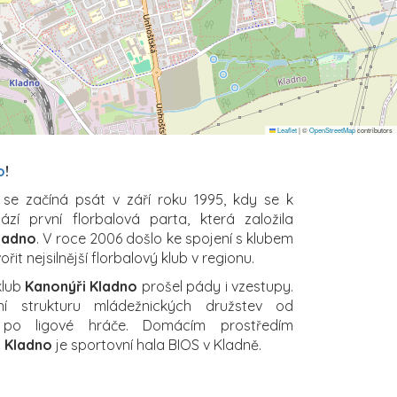
Leaflet
|
©
OpenStreetMap
contributors
o
!
u se začíná psát v září roku 1995, kdy se k
ází první florbalová parta, která založila
ladno
. V roce 2006 došlo ke spojení s klubem
řit nejsilnější florbalový klub v regionu.
 klub
Kanonýři Kladno
prošel pády i vzestupy.
í strukturu mládežnických družstev od
 po ligové hráče. Domácím prostředím
 Kladno
je sportovní hala BIOS v Kladně.