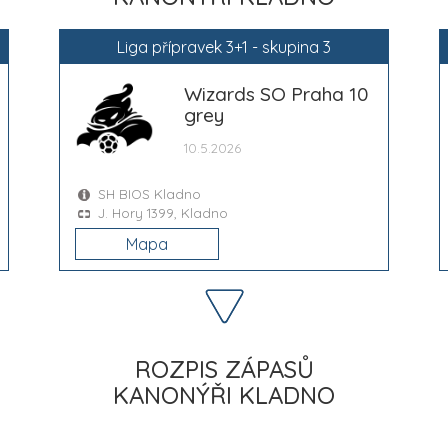
Liga přípravek 3+1 - skupina 3
Wizards SO Praha 10
grey
10.5.2026
SH BIOS Kladno
J. Hory 1399, Kladno
Mapa
ROZPIS ZÁPASŮ
KANONÝŘI KLADNO