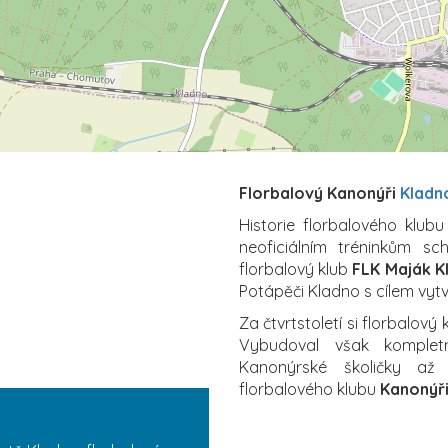
Florbalový Kanonýři
Kladn
Historie florbalového klub
neoficiálním tréninkům sch
florbalový klub
FLK Maják K
Potápěči Kladno s cílem vytvo
Za čtvrtstoletí si florbalový
Vybudoval však kompletn
Kanonýrské školičky až
florbalového klubu
Kanonýři