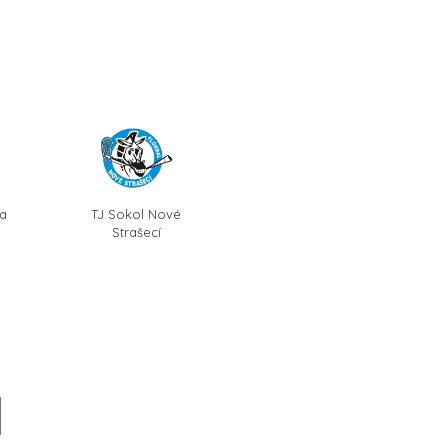
a
TJ Sokol Nové
Strašecí