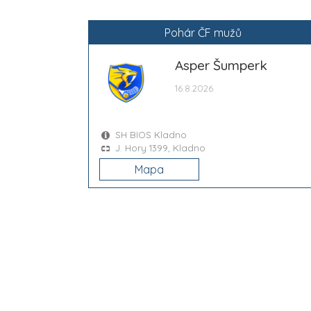
Pohár ČF mužů
Asper Šumperk
16.8.2026
SH BIOS Kladno
J. Hory 1399, Kladno
Mapa