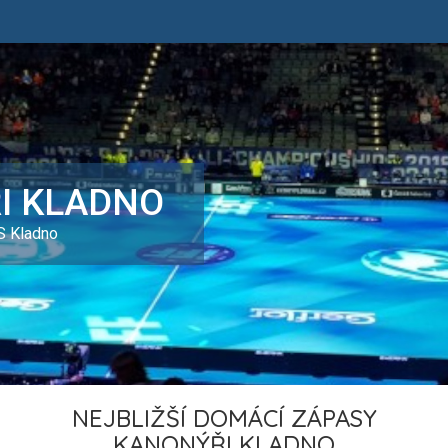
I KLADNO
S Kladno
NEJBLIŽŠÍ DOMÁCÍ ZÁPASY
KANONÝŘI KLADNO