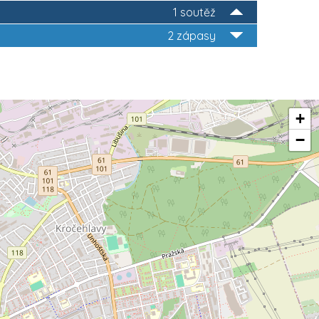
1 soutěž
2 zápasy
+
−