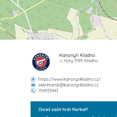
Kanonýři Kladno
J. Hory 1399, Kladno
https://www.kanonyrikladno.cz/
sekretariat@kanonyrikladno.cz
704553443
Chceš začít hrát florbal?