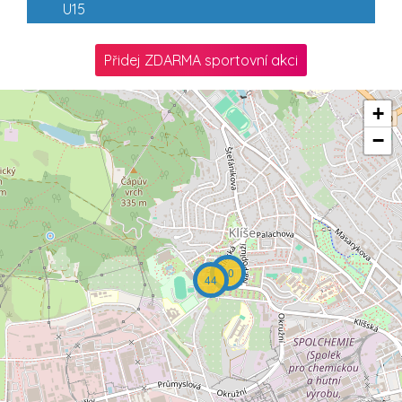
U15
Přidej ZDARMA sportovní akci
+
−
10
44