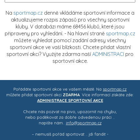
Na
sportmap.cz
denně vkládáme sportovní informace a
aktualizujeme rozpis zápasů pro všechny sportovní
kluby. V databázi máme 68456 klubů, které jsou
připraveny pro vyhledání. - Na hlavní straně
sportmap.cz
můžete vyhledat pomocí zadání adresy všechny
sportovní akce ve vaší blízkosti. Chcete přidat vlastní
sportovní akci? Využijte zdarma naší
ADMINISTRACI
pro
sportovní akce.
Pořádáte sportovní akce ve vašem městě. Na
sportmap.cz
můžete přidat sportovní akci
ZDARMA
. Více informací získáte zde:
ADMINISTRACE SPORTOVNÍ AKCE
Chcete nás pozvat na pivo, upozornit na chybu,
nebo poděkovat za dobře odvedenou práci ..
napište nám..
info@sportmap.cz
– nemusíš pořád sportovat .. jdi fandit -