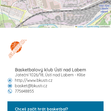
Leaflet
|
©
OpenStreetMap
contributors
Basketbalový klub Ústí nad Labem
Jateční 1026/18, Ústí nad Labem - Klíše
http://www.bkusti.cz
basket@bkusti.cz
775648855
Chceš začít hrát basketbal?