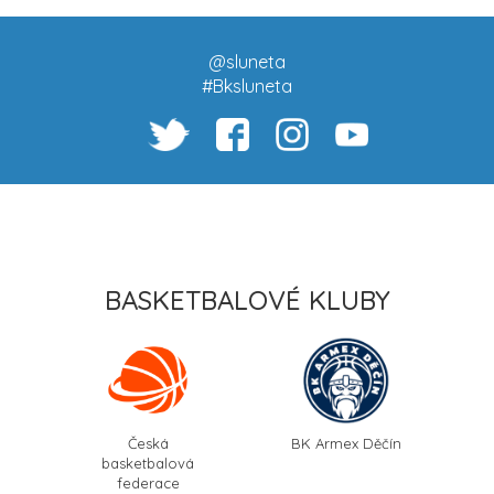
@sluneta
#Bksluneta
BASKETBALOVÉ KLUBY
Česká
BK Armex Děčín
basketbalová
federace