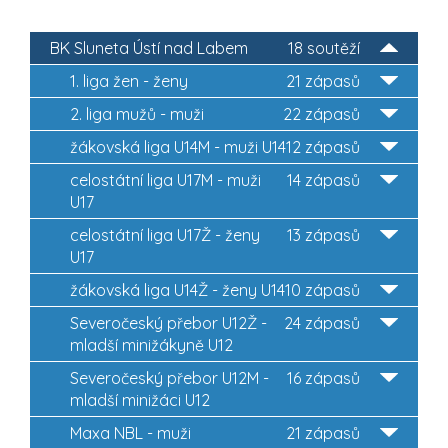
BK Sluneta Ústí nad Labem
18 soutěží
1. liga žen - ženy
21 zápasů
2. liga mužů - muži
22 zápasů
žákovská liga U14M - muži U14
12 zápasů
celostátní liga U17M - muži
14 zápasů
U17
celostátní liga U17Ž - ženy
13 zápasů
U17
žákovská liga U14Ž - ženy U14
10 zápasů
Severočeský přebor U12Ž -
24 zápasů
mladší minižákyně U12
Severočeský přebor U12M -
16 zápasů
mladší minižáci U12
Maxa NBL - muži
21 zápasů