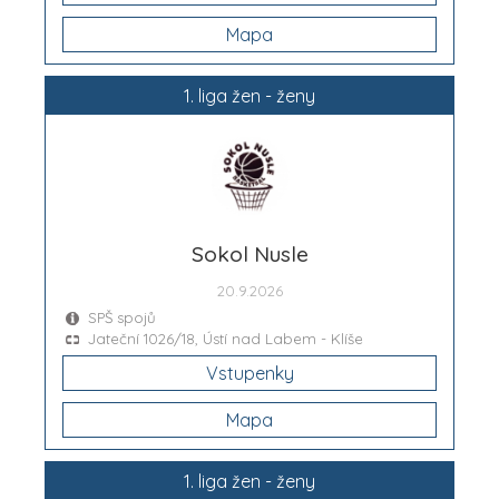
Mapa
1. liga žen - ženy
Sokol Nusle
20.9.2026
SPŠ spojů
Jateční 1026/18, Ústí nad Labem - Klíše
Vstupenky
Mapa
1. liga žen - ženy