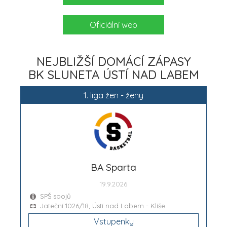
Oficiální web
NEJBLIŽŠÍ DOMÁCÍ ZÁPASY
BK SLUNETA ÚSTÍ NAD LABEM
1. liga žen - ženy
BA Sparta
19.9.2026
SPŠ spojů
Jateční 1026/18, Ústí nad Labem - Klíše
Vstupenky