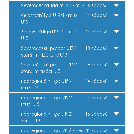
Severočeská liga mužů - muži
16 zápasů
celostátní liga U19M - muži
14 zápasů
U19
žákovská liga U15M - muži
14 zápasů
U15
Severočeský přebor U13Ž -
18 zápasů
starší minižákyně U13
Severočeský přebor U13M -
16 zápasů
starší minižáci U13
nadregionální liga U15M -
14 zápasů
muži U15
nadregionální liga U19M -
14 zápasů
muži U19
nadregionální liga U19Ž -
15 zápasů
ženy U19
nadregionální liga U15Ž - ženy
11 zápasů