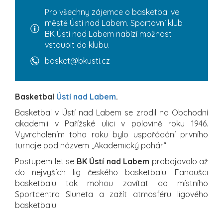
Pro všechny zájemce o basketbal ve
městě Ústí nad Labem. Sportovní klub
BK Ústí nad Labem nabízí možnost
vstoupit do klubu.
basket@bkusti.cz
Basketbal
Ústí nad Labem
.
Basketbal v Ústí nad Labem se zrodil na Obchodní
akademii v Pařížské ulici v polovině roku 1946.
Vyvrcholením toho roku bylo uspořádání prvního
turnaje pod názvem „Akademický pohár“.
Postupem let se
BK Ústí nad Labem
probojovalo až
do nejvyších lig českého basketbalu. Fanoušci
basketbalu tak mohou zavítat do místního
Sportcentra Sluneta a zažít atmosféru ligového
basketbalu.