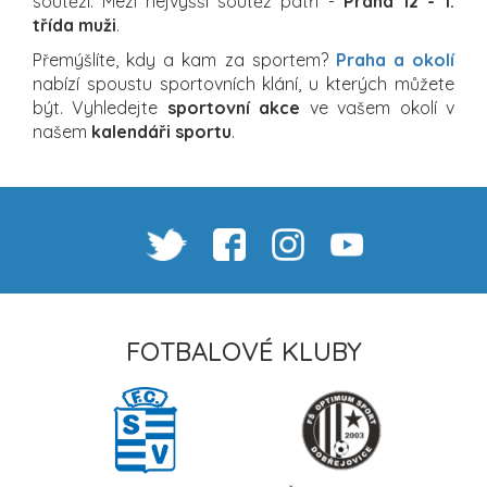
soutěží. Mezi nejvyšší soutěž patří -
Praha 12 - 1.
třída muži
.
Přemýšlíte, kdy a kam za sportem?
Praha a okolí
nabízí spoustu sportovních klání, u kterých můžete
být. Vyhledejte
sportovní akce
ve vašem okolí v
našem
kalendáři sportu
.
FOTBALOVÉ KLUBY