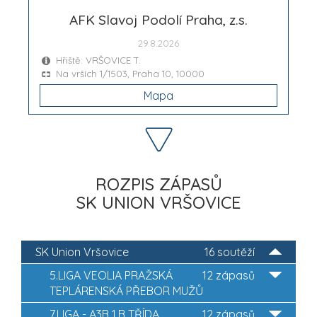
AFK Slavoj Podolí Praha, z.s.
29.8.2026
Hřiště: VRŠOVICE T.
Na vrších 1/1503, Praha 10, 10000
Mapa
ROZPIS ZÁPASŮ
SK UNION VRŠOVICE
SK Union Vršovice
16 soutěží
5.LIGA VEOLIA PRAŽSKÁ
12 zápasů
TEPLÁRENSKÁ PŘEBOR MUŽŮ
7.LIGA - A3B 1.B TŘÍDA,
12 zápasů