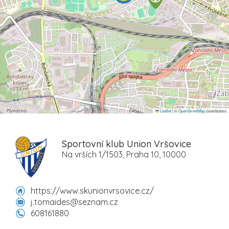
Leaflet
|
©
OpenStreetMap
contributors
Sportovní klub Union Vršovice
Na vrších 1/1503, Praha 10, 10000
https://www.skunionvrsovice.cz/
j.tomaides@seznam.cz
608161880