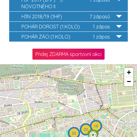
NOVOTNÉHO II
H3N 2018/19 (1HP)
7 zápasů
POHÁR DOROST (1.KOLO)
1 zápas
POHÁR ŽÁCI (1.KOLO)
1 zápas
Přidej ZDARMA sportovní akci
+
−
16
22
22