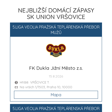
NEJBLIŽŠÍ DOMÁCÍ ZÁPASY
SK UNION VRŠOVICE
5.LIGA VEOLIA PRAŽSKÁ TEPLÁRENSKÁ PŘEBOR
MUŽŮ
FK Dukla Jižní Město z.s.
15.8.2026
Hřiště: VRŠOVICE T.
Na vrších 1/1503, Praha 10, 10000
Mapa
5.LIGA VEOLIA PRAŽSKÁ TEPLÁRENSKÁ PŘEBOR