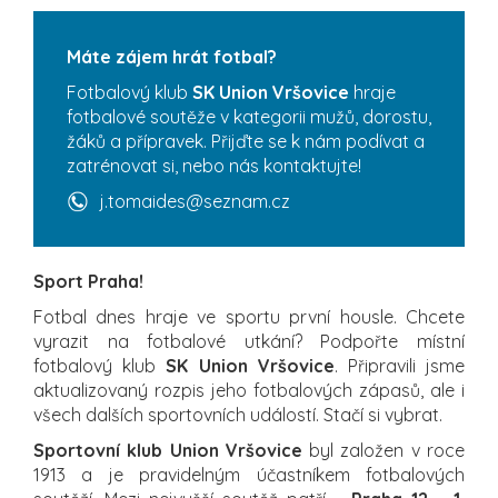
Máte zájem hrát fotbal?
Fotbalový klub
SK Union Vršovice
hraje
fotbalové soutěže v kategorii mužů, dorostu,
žáků a přípravek. Přijďte se k nám podívat a
zatrénovat si, nebo nás kontaktujte!
j.tomaides@seznam.cz
Sport Praha!
Fotbal dnes hraje ve sportu první housle. Chcete
vyrazit na fotbalové utkání? Podpořte místní
fotbalový klub
SK Union Vršovice
. Připravili jsme
aktualizovaný rozpis jeho fotbalových zápasů, ale i
všech dalších sportovních událostí. Stačí si vybrat.
Sportovní klub Union Vršovice
byl založen v roce
1913 a je pravidelným účastníkem fotbalových