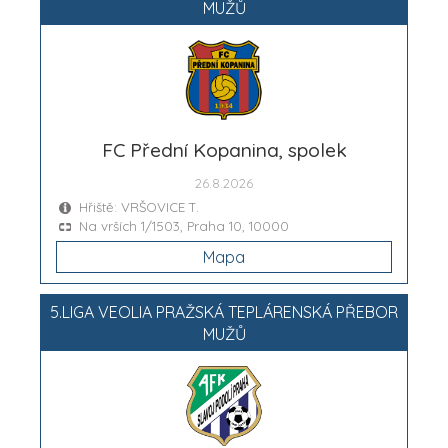
MUŽŮ
FC Přední Kopanina, spolek
26.8.2026
Hřiště: VRŠOVICE T.
Na vrších 1/1503, Praha 10, 10000
Mapa
5.LIGA VEOLIA PRAŽSKÁ TEPLÁRENSKÁ PŘEBOR
MUŽŮ