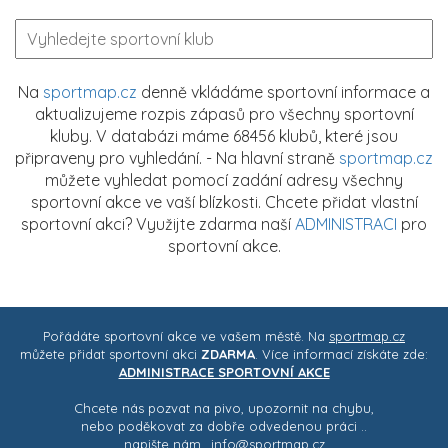
Na
sportmap.cz
denně vkládáme sportovní informace a
aktualizujeme rozpis zápasů pro všechny sportovní
kluby. V databázi máme 68456 klubů, které jsou
připraveny pro vyhledání. - Na hlavní straně
sportmap.cz
můžete vyhledat pomocí zadání adresy všechny
sportovní akce ve vaší blízkosti. Chcete přidat vlastní
sportovní akci? Využijte zdarma naší
ADMINISTRACI
pro
sportovní akce.
Pořádáte sportovní akce ve vašem městě. Na
sportmap.cz
můžete přidat sportovní akci
ZDARMA
. Více informací získáte zde:
ADMINISTRACE SPORTOVNÍ AKCE
Chcete nás pozvat na pivo, upozornit na chybu,
nebo poděkovat za dobře odvedenou práci ..
napište nám..
info@sportmap.cz