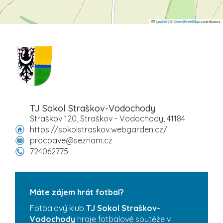
Leaflet
|
©
OpenStreetMap
contributors
TJ Sokol Straškov-Vodochody
Straškov 120, Straškov - Vodochody, 41184
https://sokolstraskov.webgarden.cz/
procpave@seznam.cz
724062775
Máte zájem hrát fotbal?
Fotbalový klub
TJ Sokol Straškov-
Vodochody
hraje fotbalové soutěže v