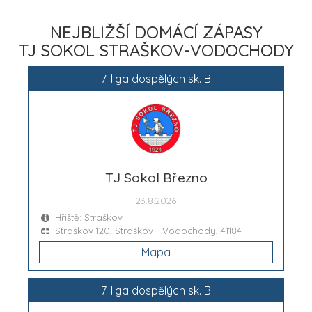
NEJBLIŽŠÍ DOMÁCÍ ZÁPASY
TJ SOKOL STRAŠKOV-VODOCHODY
7. liga dospělých sk. B
TJ Sokol Březno
23.8.2026
Hřiště: Straškov
Straškov 120, Straškov - Vodochody, 41184
Mapa
7. liga dospělých sk. B