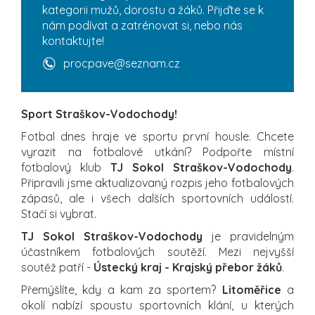
kategorii mužů, dorostu a žáků. Přijďte se k
nám podívat a zatrénovat si, nebo nás
kontaktujte!
procpave@seznam.cz
Sport Straškov-Vodochody!
Fotbal dnes hraje ve sportu první housle. Chcete
vyrazit na fotbalové utkání? Podpořte místní
fotbalový klub
TJ Sokol Straškov-Vodochody
.
Připravili jsme aktualizovaný rozpis jeho fotbalových
zápasů, ale i všech dalších sportovních událostí.
Stačí si vybrat.
TJ Sokol Straškov-Vodochody
je pravidelným
účastníkem fotbalových soutěží. Mezi nejvyšší
soutěž patří -
Ústecký kraj - Krajský přebor žáků
.
Přemýšlíte, kdy a kam za sportem?
Litoměřice
a
okolí nabízí spoustu sportovních klání, u kterých