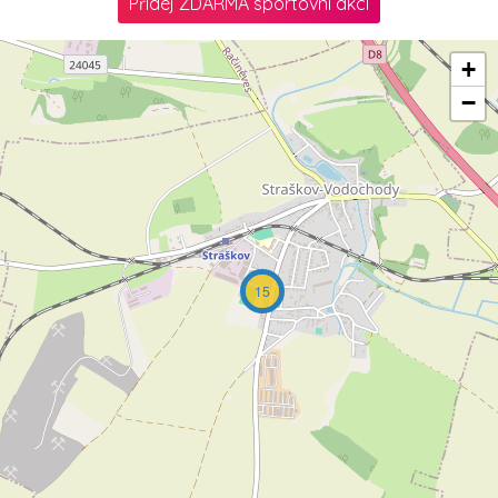
Přidej ZDARMA sportovní akci
+
−
15