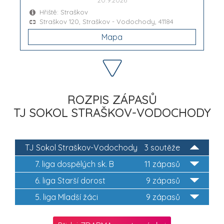
Hřiště: Straškov
Straškov 120, Straškov - Vodochody, 41184
Mapa
ROZPIS ZÁPASŮ
TJ SOKOL STRAŠKOV-VODOCHODY
TJ Sokol Straškov-Vodochody
3 soutěže
7. liga dospělých sk. B
11 zápasů
6. liga Starší dorost
9 zápasů
5. liga Mladší žáci
9 zápasů