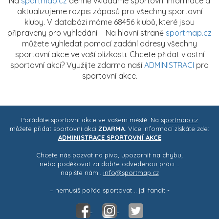
Na
sportmap.cz
denně vkládáme sportovní informace a
aktualizujeme rozpis zápasů pro všechny sportovní
kluby. V databázi máme 68456 klubů, které jsou
připraveny pro vyhledání. - Na hlavní straně
sportmap.cz
můžete vyhledat pomocí zadání adresy všechny
sportovní akce ve vaší blízkosti. Chcete přidat vlastní
sportovní akci? Využijte zdarma naší
ADMINISTRACI
pro
sportovní akce.
Pořádáte sportovní akce ve vašem městě. Na
sportmap.cz
můžete přidat sportovní akci
ZDARMA
. Více informací získáte zde:
ADMINISTRACE SPORTOVNÍ AKCE
Chcete nás pozvat na pivo, upozornit na chybu,
nebo poděkovat za dobře odvedenou práci ..
napište nám..
info@sportmap.cz
– nemusíš pořád sportovat .. jdi fandit -