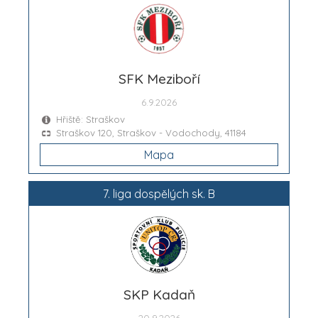
SFK Meziboří
6.9.2026
Hřiště: Straškov
Straškov 120, Straškov - Vodochody, 41184
Mapa
7. liga dospělých sk. B
SKP Kadaň
20.9.2026