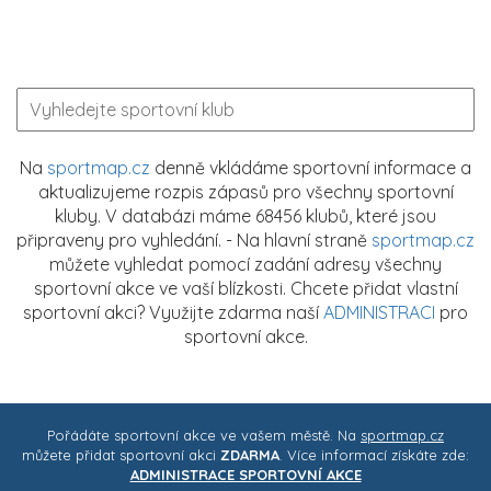
Na
sportmap.cz
denně vkládáme sportovní informace a
aktualizujeme rozpis zápasů pro všechny sportovní
kluby. V databázi máme 68456 klubů, které jsou
připraveny pro vyhledání. - Na hlavní straně
sportmap.cz
můžete vyhledat pomocí zadání adresy všechny
sportovní akce ve vaší blízkosti. Chcete přidat vlastní
sportovní akci? Využijte zdarma naší
ADMINISTRACI
pro
sportovní akce.
Pořádáte sportovní akce ve vašem městě. Na
sportmap.cz
můžete přidat sportovní akci
ZDARMA
. Více informací získáte zde:
ADMINISTRACE SPORTOVNÍ AKCE