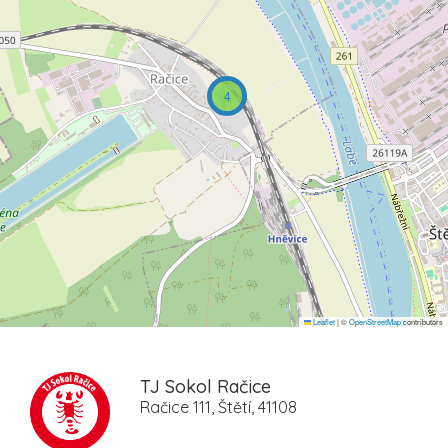
4
Leaflet
|
©
OpenStreetMap
contributors
TJ Sokol Račice
Račice 111, Štětí, 41108