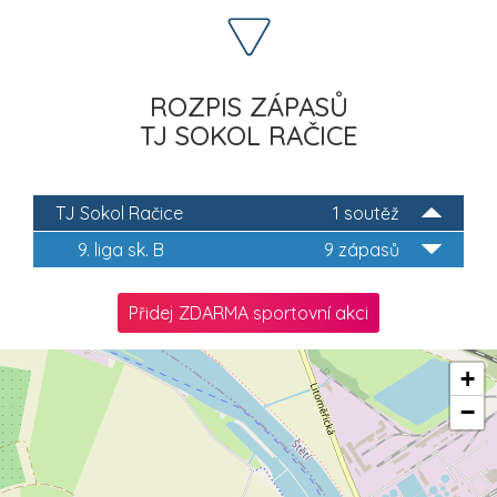
ROZPIS ZÁPASŮ
TJ SOKOL RAČICE
TJ Sokol Račice
1 soutěž
9. liga sk. B
9 zápasů
Přidej ZDARMA sportovní akci
+
−