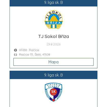
9. liga sk. B
TJ Sokol Bříza
29.8.2026
Hřiště: Račice
Račice 111, Štětí, 41108
Mapa
9. liga sk. B