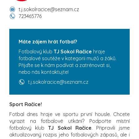
t.j.sokolracice@seznam.cz
723465776
Máte zájem hrát fotbal?
Fotbalový klub
TJ Sokol Račice
hraje
fotbalové soutěže v kategorii mužů a žáků.
Přijďte se k nám podívat a zatrénovat si,
nebo nás kontaktujte!
t.j.sokolracice@seznam.cz
Sport Račice!
Fotbal dnes hraje ve sportu první housle. Chcete
vyrazit na fotbalové utkání? Podpořte místní
fotbalový klub
TJ Sokol Račice
. Připravili jsme
aktualizovaný rozpis jeho fotbalových zápasů, ale i