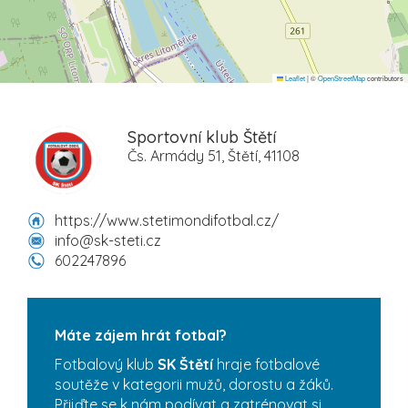
Leaflet
|
©
OpenStreetMap
contributors
Sportovní klub Štětí
Čs. Armády 51, Štětí, 41108
https://www.stetimondifotbal.cz/
info@sk-steti.cz
602247896
Máte zájem hrát fotbal?
Fotbalový klub
SK Štětí
hraje fotbalové
soutěže v kategorii mužů, dorostu a žáků.
Přijďte se k nám podívat a zatrénovat si,