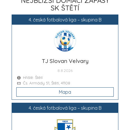
NEJBLIŽŠÍ DOMÁCÍ ZÁPASY
SK ŠTĚTÍ
4. česká fotbalová liga – skupina B
TJ Slovan Velvary
8.8.2026
Hřiště: Štětí
Čs. Armády 51, Štětí, 41108
Mapa
4. česká fotbalová liga – skupina B