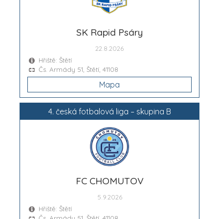
SK Rapid Psáry
22.8.2026
Hřiště: Štětí
Čs. Armády 51, Štětí, 41108
Mapa
4. česká fotbalová liga – skupina B
FC CHOMUTOV
5.9.2026
Hřiště: Štětí
Čs. Armády 51, Štětí, 41108