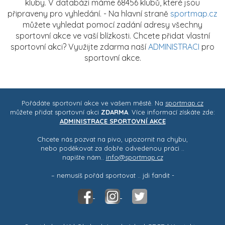
kluby. V databázi máme 68456 klubů, které jsou
připraveny pro vyhledání. - Na hlavní straně
sportmap.cz
můžete vyhledat pomocí zadání adresy všechny
sportovní akce ve vaší blízkosti. Chcete přidat vlastní
sportovní akci? Využijte zdarma naší
ADMINISTRACI
pro
sportovní akce.
Pořádáte sportovní akce ve vašem městě. Na
sportmap.cz
můžete přidat sportovní akci
ZDARMA
. Více informací získáte zde:
ADMINISTRACE SPORTOVNÍ AKCE
Chcete nás pozvat na pivo, upozornit na chybu,
nebo poděkovat za dobře odvedenou práci ..
napište nám..
info@sportmap.cz
– nemusíš pořád sportovat .. jdi fandit -