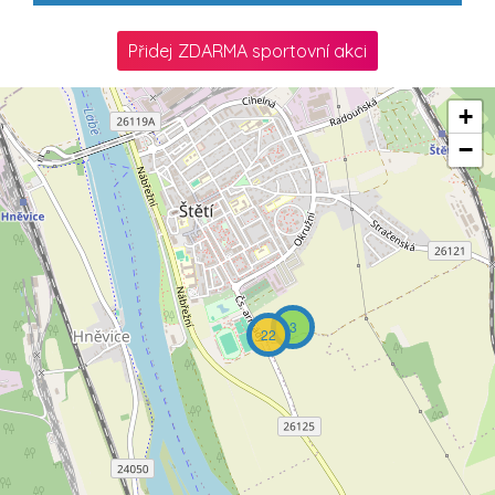
Přidej ZDARMA sportovní akci
+
−
3
22