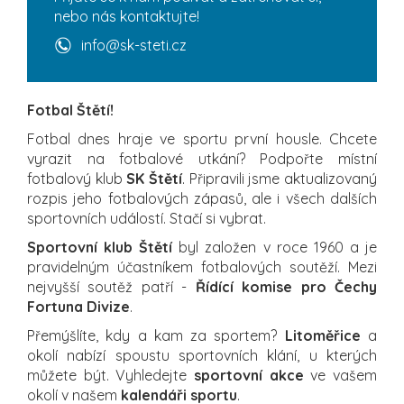
nebo nás kontaktujte!
info@sk-steti.cz
Fotbal Štětí!
Fotbal dnes hraje ve sportu první housle. Chcete
vyrazit na fotbalové utkání? Podpořte místní
fotbalový klub
SK Štětí
. Připravili jsme aktualizovaný
rozpis jeho fotbalových zápasů, ale i všech dalších
sportovních událostí. Stačí si vybrat.
Sportovní klub Štětí
byl založen v roce 1960 a je
pravidelným účastníkem fotbalových soutěží. Mezi
nejvyšší soutěž patří -
Řídící komise pro Čechy
Fortuna Divize
.
Přemýšlíte, kdy a kam za sportem?
Litoměřice
a
okolí nabízí spoustu sportovních klání, u kterých
můžete být. Vyhledejte
sportovní akce
ve vašem
okolí v našem
kalendáři sportu
.