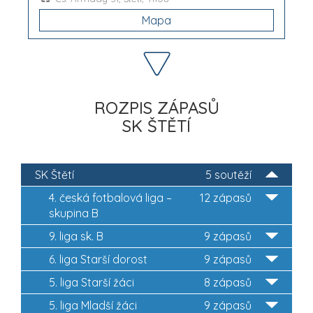
Mapa
ROZPIS ZÁPASŮ
SK ŠTĚTÍ
SK Štětí
5 soutěží
4. česká fotbalová liga –
12 zápasů
skupina B
9. liga sk. B
9 zápasů
6. liga Starší dorost
9 zápasů
5. liga Starší žáci
8 zápasů
5. liga Mladší žáci
9 zápasů