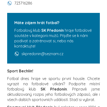
723716286
Máte zájem hrát fotbal?
Fotbalový klub
SK Předonín
hraje fotbalové
soutěže v kategorii mužů. Přijďte se k nám
podívat a zatrénovat si, nebo nás
kontaktujte!
skpredonin@seznam.cz
Sport Bechlín!
Fotbal dnes hraje ve sportu první housle. Chcete
vyrazit na fotbalové utkání? Podpořte místní
fotbalový klub
SK Předonín
. Připravili jsme
aktualizovaný rozpis jeho fotbalových zápasů, ale i
všech dalších sportovních událostí. Stačí si vybrat.