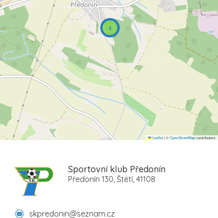
4
Leaflet
|
©
OpenStreetMap
contributors
Sportovní klub Předonín
Předonín 130, Štětí, 41108
skpredonin@seznam.cz