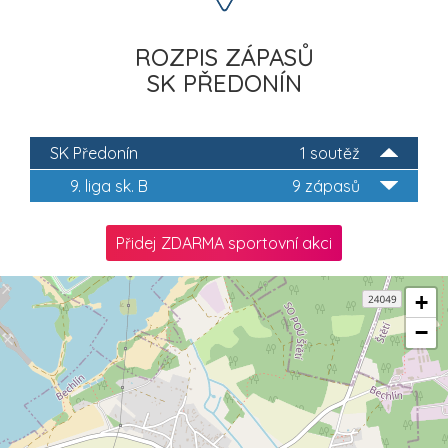
ROZPIS ZÁPASŮ
SK PŘEDONÍN
SK Předonín
1 soutěž
9. liga sk. B
9 zápasů
Přidej ZDARMA sportovní akci
+
−