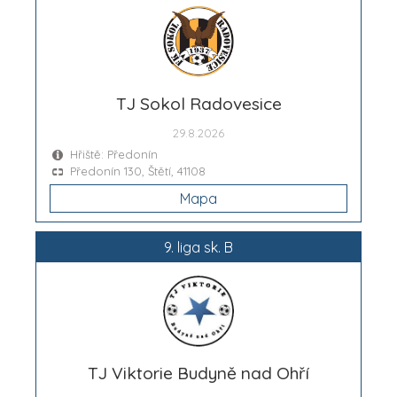
TJ Sokol Radovesice
29.8.2026
Hřiště: Předonín
Předonín 130, Štětí, 41108
Mapa
9. liga sk. B
TJ Viktorie Budyně nad Ohří