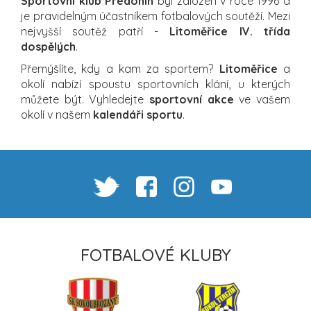
Sportovní klub Předonín
byl založen v roce 1996 a
je pravidelným účastníkem fotbalových soutěží. Mezi
nejvyšší soutěž patří -
Litoměřice IV. třída
dospělých
.
Přemýšlíte, kdy a kam za sportem?
Litoměřice
a
okolí nabízí spoustu sportovních klání, u kterých
můžete být. Vyhledejte
sportovní akce
ve vašem
okolí v našem
kalendáři sportu
.
FOTBALOVÉ KLUBY