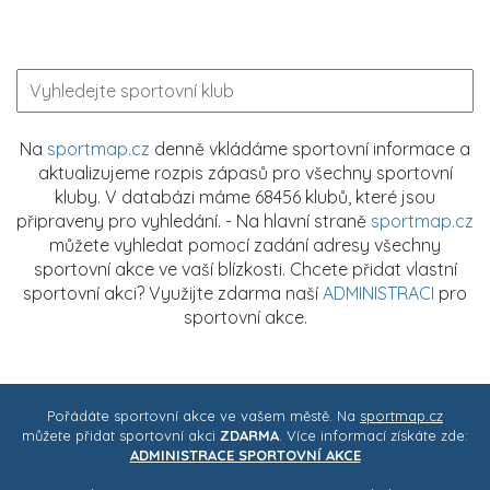
Na
sportmap.cz
denně vkládáme sportovní informace a
aktualizujeme rozpis zápasů pro všechny sportovní
kluby. V databázi máme 68456 klubů, které jsou
připraveny pro vyhledání. - Na hlavní straně
sportmap.cz
můžete vyhledat pomocí zadání adresy všechny
sportovní akce ve vaší blízkosti. Chcete přidat vlastní
sportovní akci? Využijte zdarma naší
ADMINISTRACI
pro
sportovní akce.
Pořádáte sportovní akce ve vašem městě. Na
sportmap.cz
můžete přidat sportovní akci
ZDARMA
. Více informací získáte zde:
ADMINISTRACE SPORTOVNÍ AKCE