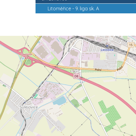
Litoměřice -
9. liga sk. A