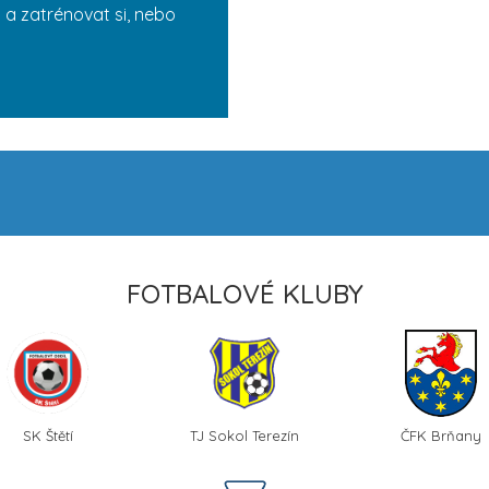
 a zatrénovat si, nebo
FOTBALOVÉ KLUBY
SK Štětí
TJ Sokol Terezín
ČFK Brňany