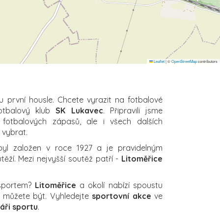
Leaflet
|
©
OpenStreetMap
contributors
u první housle. Chcete vyrazit na fotbalové
fotbalový klub
SK Lukavec
. Připravili jsme
 fotbalových zápasů, ale i všech dalších
i vybrat.
yl založen v roce 1927 a je pravidelným
ěží. Mezi nejvyšší soutěž patří -
Litoměřice
 sportem?
Litoměřice
a okolí nabízí spoustu
ch můžete být. Vyhledejte
sportovní akce
ve
áři sportu
.