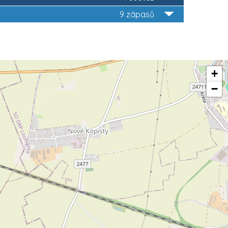
9 zápasů
+
−