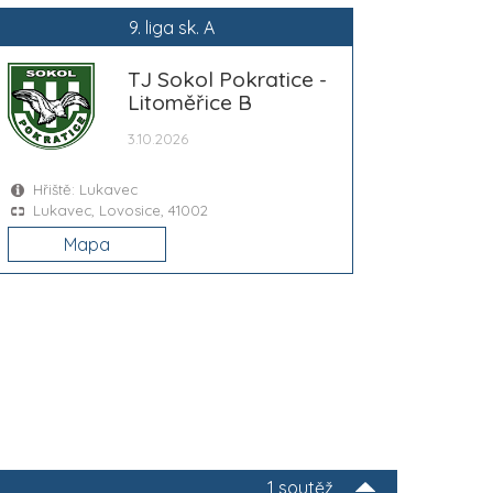
9. liga sk. A
TJ Sokol Pokratice -
Litoměřice B
3.10.2026
Hřiště: Lukavec
Lukavec, Lovosice, 41002
Mapa
1 soutěž