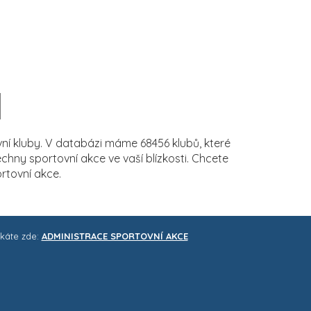
í kluby. V databázi máme 68456 klubů, které
ny sportovní akce ve vaší blízkosti. Chcete
rtovní akce.
skáte zde:
ADMINISTRACE SPORTOVNÍ AKCE