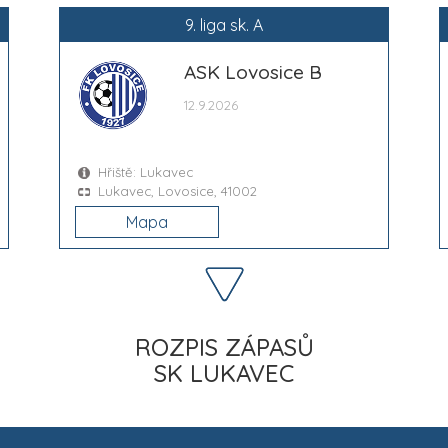
9. liga sk. A
ASK Lovosice B
12.9.2026
Hřiště: Lukavec
Lukavec, Lovosice, 41002
Mapa
ROZPIS ZÁPASŮ
SK LUKAVEC