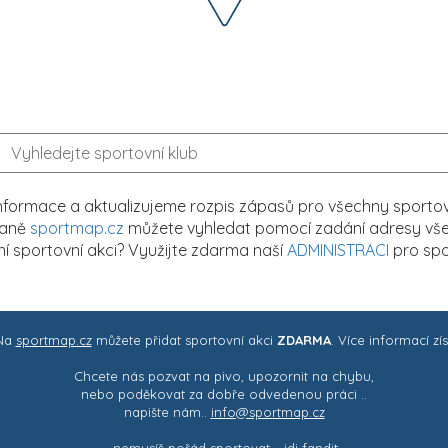
formace a aktualizujeme rozpis zápasů pro všechny sportovn
traně
sportmap.cz
můžete vyhledat pomocí zadání adresy všech
tní sportovní akci? Využijte zdarma naší
ADMINISTRACI
pro spo
 Na
sportmap.cz
můžete přidat sportovní akci
ZDARMA
. Více informací zí
Chcete nás pozvat na pivo, upozornit na chybu,
nebo poděkovat za dobře odvedenou práci ..
napište nám..
info@sportmap.cz
– nemusíš pořád sportovat .. jdi fandit -