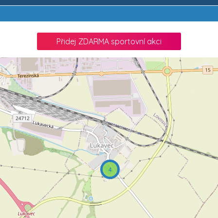
Přidej ZDARMA sportovní akci
4