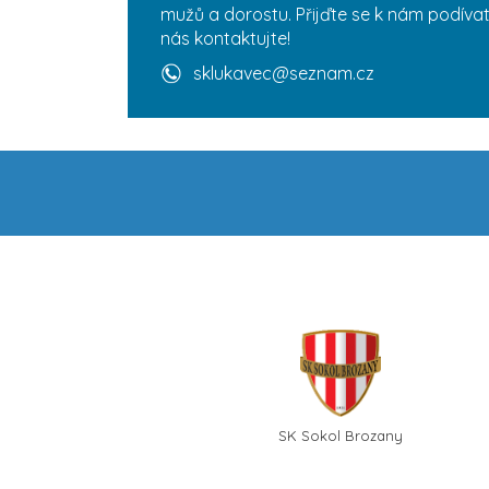
mužů a dorostu. Přijďte se k nám podívat
nás kontaktujte!
sklukavec@seznam.cz
SK Sokol Brozany