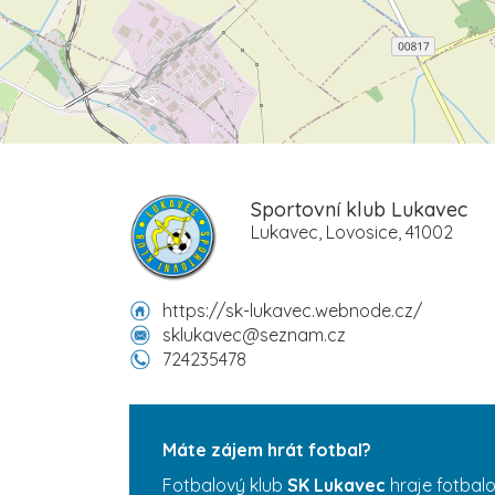
Sportovní klub Lukavec
Lukavec, Lovosice, 41002
https://sk-lukavec.webnode.cz/
sklukavec@seznam.cz
724235478
Máte zájem hrát fotbal?
Fotbalový klub
SK Lukavec
hraje fotbalo