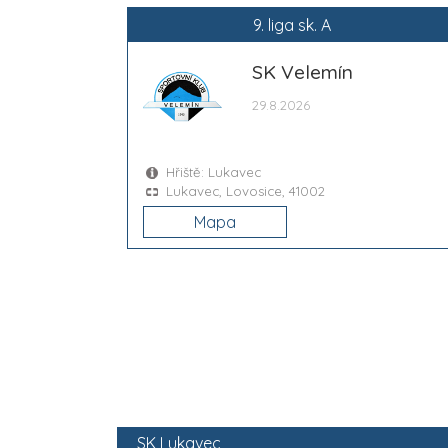
9. liga sk. A
SK Velemín
29.8.2026
Hřiště: Lukavec
Lukavec, Lovosice, 41002
Mapa
SK Lukavec