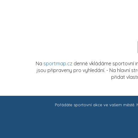
Na
sportmap.cz
denně vkládáme sportovní in
jsou připraveny pro vyhledání. - Na hlavní s
přidat vlas
Pořádáte sportovní akce ve vašem městě.