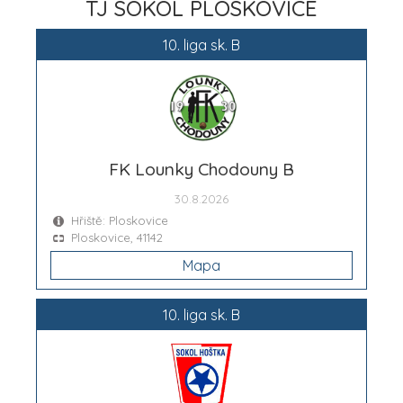
TJ SOKOL PLOSKOVICE
10. liga sk. B
FK Lounky Chodouny B
30.8.2026
Hřiště: Ploskovice
Ploskovice, 41142
Mapa
10. liga sk. B