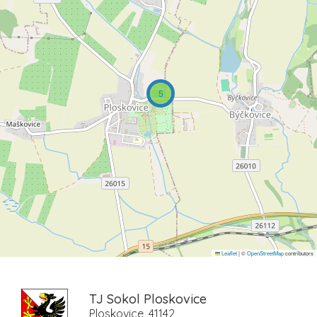
5
Leaflet
|
©
OpenStreetMap
contributors
TJ Sokol Ploskovice
Ploskovice, 41142