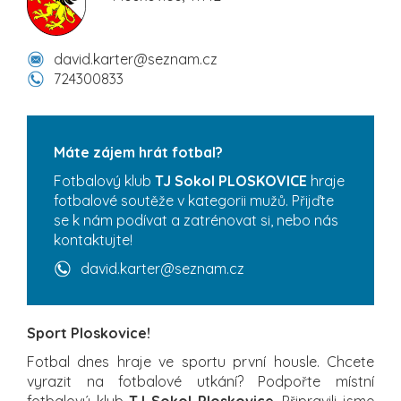
david.karter@seznam.cz
724300833
Máte zájem hrát fotbal?
Fotbalový klub
TJ Sokol PLOSKOVICE
hraje
fotbalové soutěže v kategorii mužů. Přijďte
se k nám podívat a zatrénovat si, nebo nás
kontaktujte!
david.karter@seznam.cz
Sport Ploskovice!
Fotbal dnes hraje ve sportu první housle. Chcete
vyrazit na fotbalové utkání? Podpořte místní