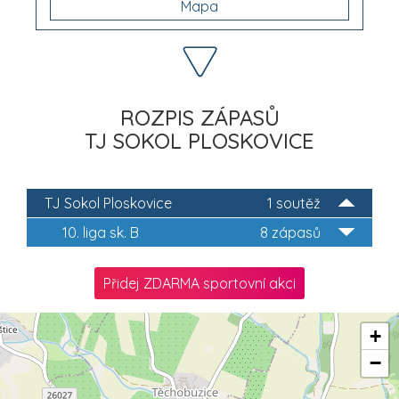
Mapa
ROZPIS ZÁPASŮ
TJ SOKOL PLOSKOVICE
TJ Sokol Ploskovice
1 soutěž
10. liga sk. B
8 zápasů
Přidej ZDARMA sportovní akci
+
−