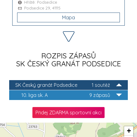
Hřiště: Podsedice
Podsedice 29, 41115
Mapa
ROZPIS ZÁPASŮ
SK ČESKÝ GRANÁT PODSEDICE
SK Český granát Podsedice
1 soutěž
10. liga sk. A
9 zápasů
Přidej ZDARMA sportovní akci
+