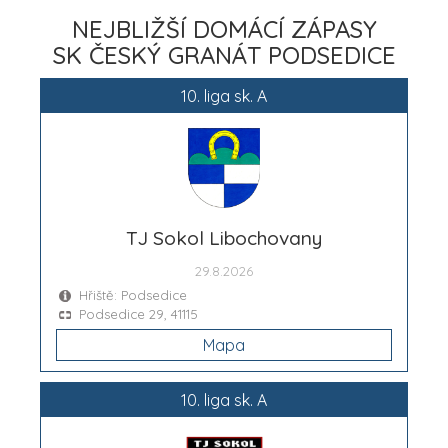
NEJBLIŽŠÍ DOMÁCÍ ZÁPASY
SK ČESKÝ GRANÁT PODSEDICE
10. liga sk. A
TJ Sokol Libochovany
29.8.2026
Hřiště: Podsedice
Podsedice 29, 41115
Mapa
10. liga sk. A