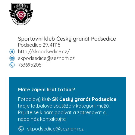
Sportovní klub Český granát Podsedice
Podsedice 29, 41115
http://skpodsedice.cz/
skpodsedice@seznam.cz
733695205
Máte zájem hrát fotbal?
Fotbalový klub
SK Český granát Podsedice
hraje fotbalové soutěže v kategorii mužů.
Přijďte se k nám podívat a zatrénovat si,
nebo nás kontaktujte!
skpodsedice@seznam.cz