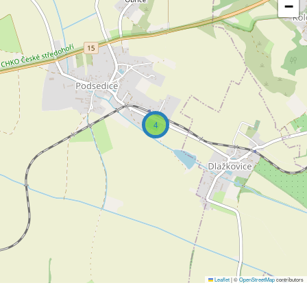
−
4
Leaflet
|
©
OpenStreetMap
contributors