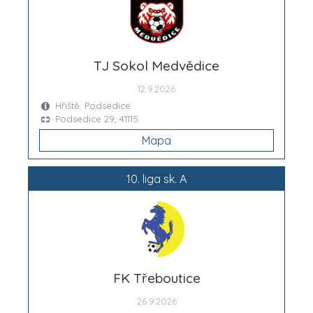
TJ Sokol Medvědice
12.9.2026
Hřiště: Podsedice
Podsedice 29, 41115
Mapa
10. liga sk. A
FK Třeboutice
26.9.2026