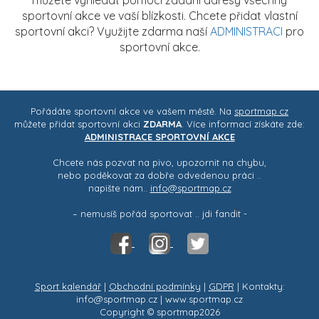
můžete vyhledat pomocí zadání adresy všechny
sportovní akce ve vaší blízkosti. Chcete přidat vlastní
sportovní akci? Využijte zdarma naší
ADMINISTRACI
pro
sportovní akce.
Pořádáte sportovní akce ve vašem městě. Na
sportmap.cz
můžete přidat sportovní akci
ZDARMA
. Více informací získáte zde:
ADMINISTRACE SPORTOVNÍ AKCE
Chcete nás pozvat na pivo, upozornit na chybu,
nebo poděkovat za dobře odvedenou práci ..
napište nám..
info@sportmap.cz
– nemusíš pořád sportovat .. jdi fandit -
Sport kalendář
|
Obchodní podmínky
|
GDPR
| Kontakty:
info@sportmap.cz | www.sportmap.cz
Copyright © sportmap2026