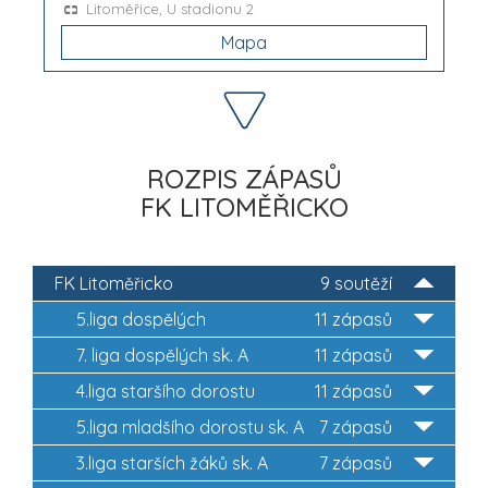
Litoměřice, U stadionu 2
Mapa
ROZPIS ZÁPASŮ
FK LITOMĚŘICKO
FK Litoměřicko
9 soutěží
5.liga dospělých
11 zápasů
7. liga dospělých sk. A
11 zápasů
4.liga staršího dorostu
11 zápasů
5.liga mladšího dorostu sk. A
7 zápasů
3.liga starších žáků sk. A
7 zápasů