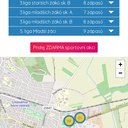
3.liga starších žáků sk. B
8 zápasů
3.liga mladších žáků sk. A
7 zápasů
3.liga mladších žáků sk. B
8 zápasů
5. liga Mladší žáci
9 zápasů
Přidej ZDARMA sportovní akci
+
−
21
22