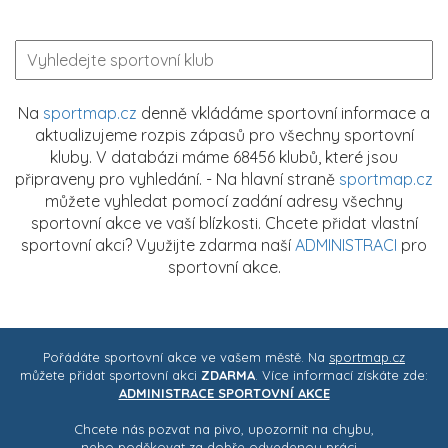
Na
sportmap.cz
denně vkládáme sportovní informace a
aktualizujeme rozpis zápasů pro všechny sportovní
kluby. V databázi máme 68456 klubů, které jsou
připraveny pro vyhledání. - Na hlavní straně
sportmap.cz
můžete vyhledat pomocí zadání adresy všechny
sportovní akce ve vaší blízkosti. Chcete přidat vlastní
sportovní akci? Využijte zdarma naší
ADMINISTRACI
pro
sportovní akce.
Pořádáte sportovní akce ve vašem městě. Na
sportmap.cz
můžete přidat sportovní akci
ZDARMA
. Více informací získáte zde:
ADMINISTRACE SPORTOVNÍ AKCE
Chcete nás pozvat na pivo, upozornit na chybu,
nebo poděkovat za dobře odvedenou práci ..