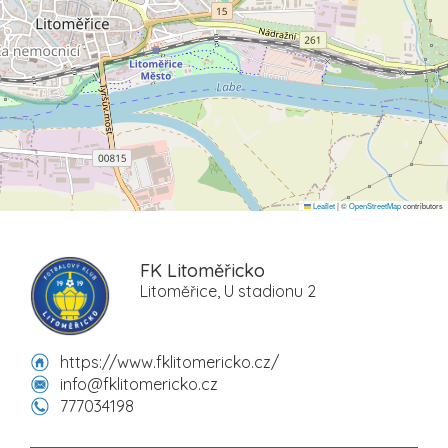
Leaflet
|
©
OpenStreetMap
contributors
FK Litoměřicko
Litoměřice, U stadionu 2
https://www.fklitomericko.cz/
info@fklitomericko.cz
777034198