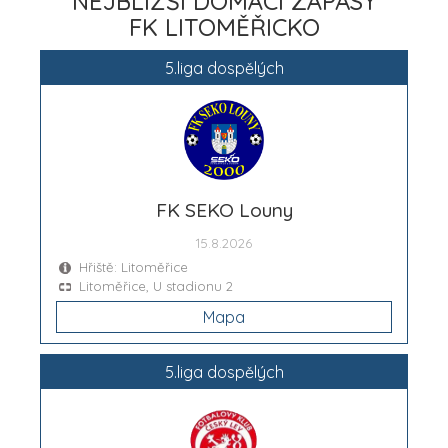
NEJBLIŽŠÍ DOMÁCÍ ZÁPASY
FK LITOMĚŘICKO
5.liga dospělých
FK SEKO Louny
15.8.2026
Hřiště: Litoměřice
Litoměřice, U stadionu 2
Mapa
5.liga dospělých