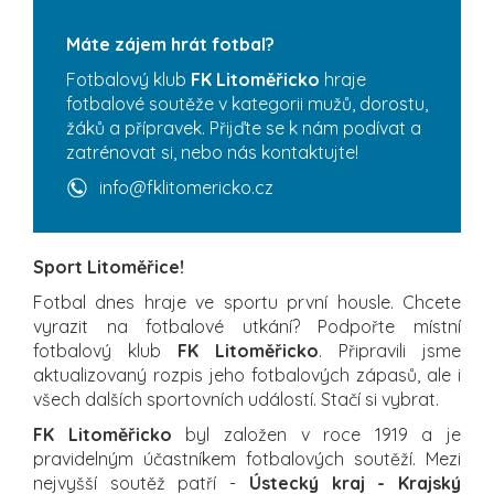
Máte zájem hrát fotbal?
Fotbalový klub
FK Litoměřicko
hraje
fotbalové soutěže v kategorii mužů, dorostu,
žáků a přípravek. Přijďte se k nám podívat a
zatrénovat si, nebo nás kontaktujte!
info@fklitomericko.cz
Sport Litoměřice!
Fotbal dnes hraje ve sportu první housle. Chcete
vyrazit na fotbalové utkání? Podpořte místní
fotbalový klub
FK Litoměřicko
. Připravili jsme
aktualizovaný rozpis jeho fotbalových zápasů, ale i
všech dalších sportovních událostí. Stačí si vybrat.
FK Litoměřicko
byl založen v roce 1919 a je
pravidelným účastníkem fotbalových soutěží. Mezi
nejvyšší soutěž patří -
Ústecký kraj - Krajský