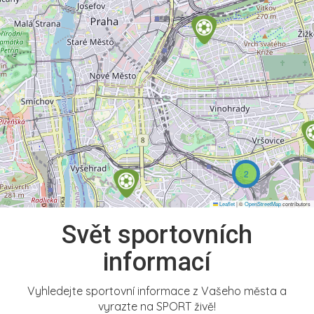
2
Leaflet
|
©
OpenStreetMap
contributors
Svět sportovních
informací
Vyhledejte sportovní informace z Vašeho města a
vyrazte na SPORT živě!