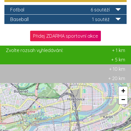
Fotbal
6 soutěží
Baseball
1 soutěž
Přidej ZDARMA sportovní akce
Zvolte rozsah vyhledávání:
+ 1 km
+ 5 km
+ 10 km
+ 20 km
+
−