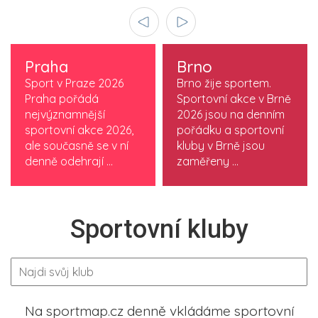
Praha
Brno
Sport v Praze 2026
Brno žije sportem.
Praha pořádá
Sportovní akce v Brně
nejvýznamnější
2026 jsou na denním
sportovní akce 2026,
pořádku a sportovní
ale současně se v ní
kluby v Brně jsou
denně odehrají ...
zaměřeny ...
Sportovní kluby
Na sportmap.cz denně vkládáme sportovní