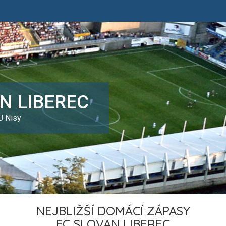
N LIBEREC
U Nisy
NEJBLIŽŠÍ DOMÁCÍ ZÁPASY
FC SLOVAN LIBEREC