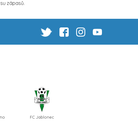
isu zápasů.
rno
FC Jablonec