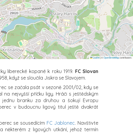
Leaflet
|
©
OpenStreetMap
contributors
ky liberecké kopané k roku 1919.
FC Slovan
958, když se sloučila Jiskra se Slavojem.
ec se začala psát v sezoně 2001/02, kdy se
l na nejvyšší příčku ligy. Hráči s ještědským
lí jednu branku za druhou a šokují Evropu
berec v budoucnu ligový titul ještě dvakrát
Liberec se sousedícím
FC Jablonec
. Navštivte
a některém z ligových utkání, jehož termín