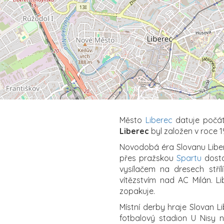
Město
Liberec
datuje počát
Liberec
byl založen v roce 1
Novodobá éra Slovanu Liber
přes pražskou
Spartu
dosta
vysílačem na dresech stří
vítězstvím nad AC Milán. Li
zopakuje.
Místní derby hraje Slovan 
fotbalový stadion U Nisy n