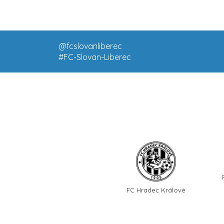
@fcslovanliberec
#FC-Slovan-Liberec
FC Hradec Králové