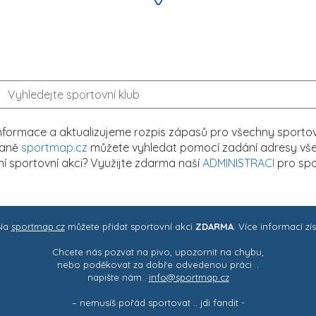
formace a aktualizujeme rozpis zápasů pro všechny sportovn
traně
sportmap.cz
můžete vyhledat pomocí zadání adresy všech
tní sportovní akci? Využijte zdarma naší
ADMINISTRACI
pro spo
 Na
sportmap.cz
můžete přidat sportovní akci
ZDARMA
. Více informací zí
Chcete nás pozvat na pivo, upozornit na chybu,
nebo poděkovat za dobře odvedenou práci ..
napište nám..
info@sportmap.cz
– nemusíš pořád sportovat .. jdi fandit -