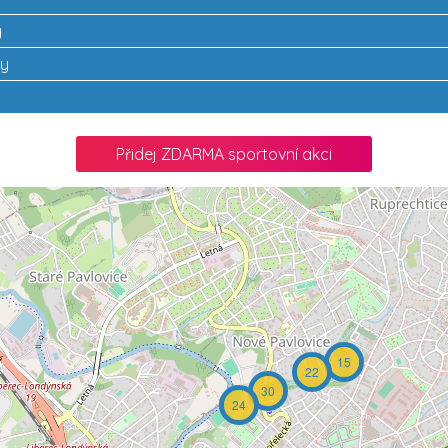
y
hy
Přidej ZDARMA sportovní akci
15
22
30
24