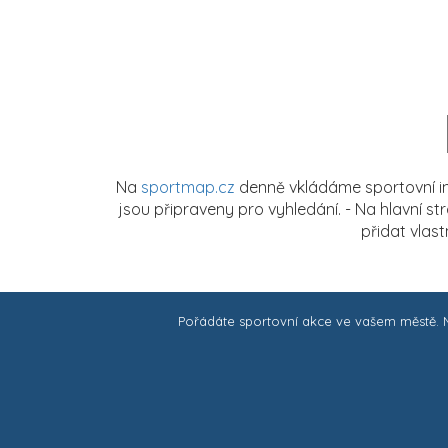
Na
sportmap.cz
denně vkládáme sportovní in
jsou připraveny pro vyhledání. - Na hlavní s
přidat vlas
Pořádáte sportovní akce ve vašem městě.