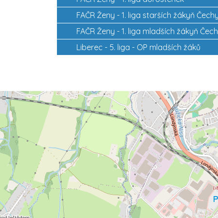
FAČR Ženy -
1. liga starších žákyň Čech
FAČR Ženy -
1. liga mladších žákyň Čec
Liberec -
5. liga - OP mladších žáků