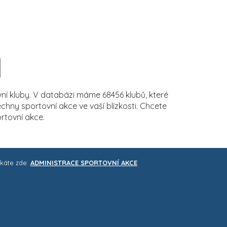
í kluby. V databázi máme 68456 klubů, které
ny sportovní akce ve vaší blízkosti. Chcete
rtovní akce.
skáte zde:
ADMINISTRACE SPORTOVNÍ AKCE