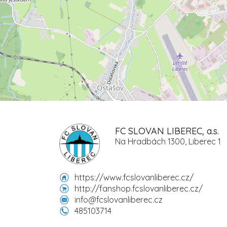
FC SLOVAN LIBEREC, a.s.
Na Hradbách 1300, Liberec 1
https://www.fcslovanliberec.cz/
http://fanshop.fcslovanliberec.cz/
info@fcslovanliberec.cz
485103714