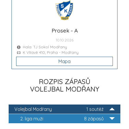
Prosek - A
10.10.2026
Hala: TJ Sokol Modřany
K Vltavě 410, Praha - Modřany
Mapa
ROZPIS ZÁPASŮ
VOLEJBAL MODŘANY
Volejbal Modřany
1 soutěž
2. liga muži
8 zápasů