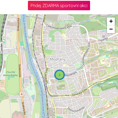
Přidej ZDARMA sportovní akci
+
−
2