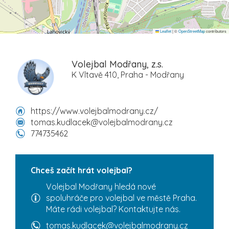
Leaflet
|
©
OpenStreetMap
contributors
Volejbal Modřany, z.s.
K Vltavě 410, Praha - Modřany
https://www.volejbalmodrany.cz/
tomas.kudlacek@volejbalmodrany.cz
774735462
Chceš začít hrát volejbal?
Volejbal Modřany hledá nové
spoluhráče pro volejbal ve městě Praha.
Máte rádi volejbal? Kontaktujte nás.
tomas.kudlacek@volejbalmodrany.cz