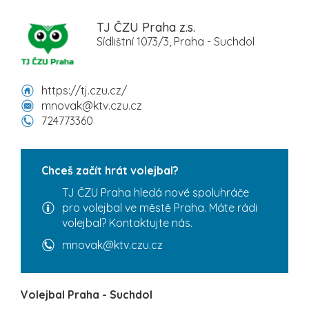
TJ ČZU Praha z.s.
Sídlištní 1073/3, Praha - Suchdol
https://tj.czu.cz/
mnovak@ktv.czu.cz
724773360
Chceš začít hrát volejbal?
TJ ČZU Praha hledá nové spoluhráče
pro volejbal ve městě Praha. Máte rádi
volejbal? Kontaktujte nás.
mnovak@ktv.czu.cz
Volejbal Praha - Suchdol