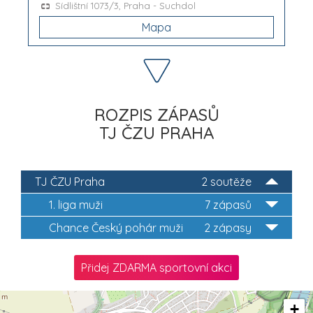
Sídlištní 1073/3, Praha - Suchdol
Mapa
ROZPIS ZÁPASŮ
TJ ČZU PRAHA
TJ ČZU Praha
2 soutěže
1. liga muži
7 zápasů
Chance Český pohár muži
2 zápasy
Přidej ZDARMA sportovní akci
+