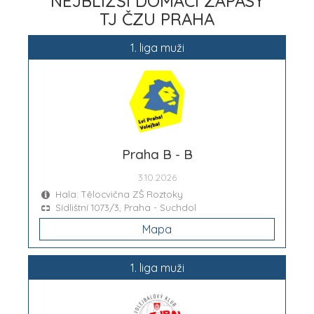
NEJBLIŽŠÍ DOMÁCÍ ZÁPASY
TJ ČZU PRAHA
1. liga muži
Praha B - B
3.10.2026
Hala: Tělocvična ZŠ Roztoky
Sídlištní 1073/3, Praha - Suchdol
Mapa
1. liga muži