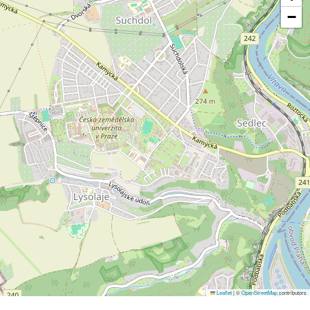
−
Leaflet
|
©
OpenStreetMap
contributors