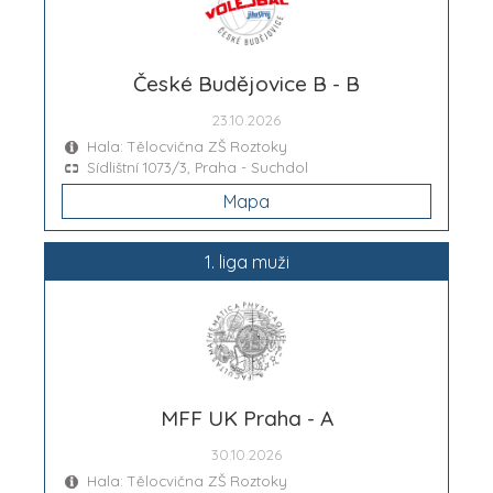
České Budějovice B - B
23.10.2026
Hala: Tělocvična ZŠ Roztoky
Sídlištní 1073/3, Praha - Suchdol
Mapa
1. liga muži
MFF UK Praha - A
30.10.2026
Hala: Tělocvična ZŠ Roztoky