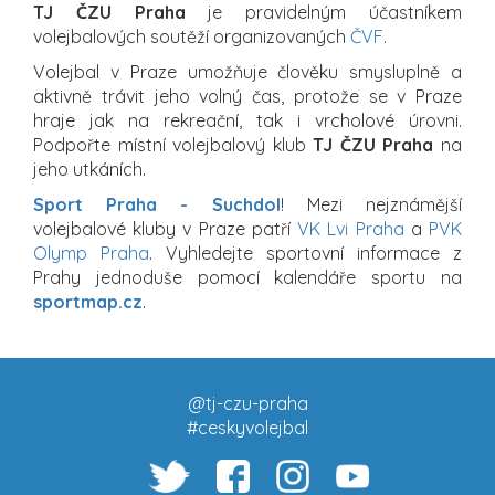
TJ ČZU Praha
je pravidelným účastníkem
volejbalových soutěží organizovaných
ČVF
.
Volejbal v Praze umožňuje člověku smysluplně a
aktivně trávit jeho volný čas, protože se v Praze
hraje jak na rekreační, tak i vrcholové úrovni.
Podpořte místní volejbalový klub
TJ ČZU Praha
na
jeho utkáních.
Sport Praha - Suchdol
! Mezi nejznámější
volejbalové kluby v Praze patří
VK Lvi Praha
a
PVK
Olymp Praha
. Vyhledejte sportovní informace z
Prahy jednoduše pomocí kalendáře sportu na
sportmap.cz
.
@tj-czu-praha
#ceskyvolejbal