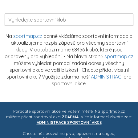
Na
sportmap.cz
denně vkládáme sportovní informace a
aktualizujeme rozpis zápasů pro všechny sportovní
kluby. V databázi máme 68456 klubů, které jsou
připraveny pro vyhledání. - Na hlavní straně
sportmap.cz
můžete vyhledat pomocí zadání adresy všechny
sportovní akce ve vaší blízkosti. Chcete přidat vlastní
sportovní akci? Využijte zdarma naší
ADMINISTRACI
pro
sportovní akce.
Pořádáte sportovní akce ve vašem městě. Na
sportmap.cz
můžete přidat sportovní akci
ZDARMA
. Více informací získáte zde:
ADMINISTRACE SPORTOVNÍ AKCE
Chcete nás pozvat na pivo, upozornit na chybu,