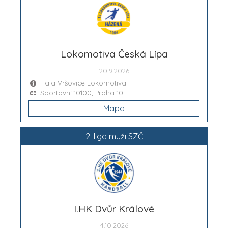
Lokomotiva Česká Lípa
20.9.2026
Hala Vršovice Lokomotiva
Sportovní 10100, Praha 10
Mapa
2. liga muži SZČ
I.HK Dvůr Králové
4.10.2026