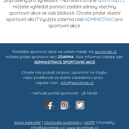
připraveny pro vyhledání. - Na hlavní straně
sportmap.cz
můžete vyhledat pomocí zadání adresy všechny
sportovní akce ve vaší blízkosti. Chcete přidat vlastní
sportovní akci? Využijte zdarma naší
ADMINISTRACI
pro
sportovní akce.
Pořádáte sportovní akce ve vašem městě. Na
sportmap.cz
můžete přidat sportovní akci
ZDARMA
. Více informací získáte zde:
ADMINISTRACE SPORTOVNÍ AKCE
Chcete nás pozvat na pivo, upozornit na chybu,
nebo poděkovat za dobře odvedenou práci ..
napište nám..
info@sportmap.cz
– nemusíš pořád sportovat .. jdi fandit -
Sport kalendář
|
Obchodní podmínky
|
GDPR
| Kontakty:
info@sportmap.cz | www.sportmap.cz