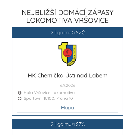
NEJBLIŽŠÍ DOMÁCÍ ZÁPASY
LOKOMOTIVA VRŠOVICE
2. liga muži SZČ
HK Chemička Ústí nad Labem
6.9.2026
Hala Vršovice Lokomotiva
Sportovní 10100, Praha 10
Mapa
2. liga muži SZČ