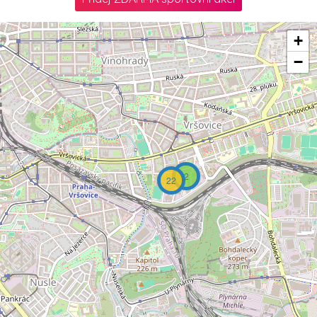
+
−
2
22