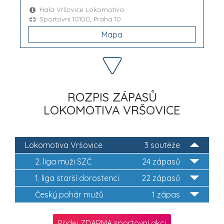
Hala Vršovice Lokomotiva
Sportovní 10100, Praha 10
Mapa
ROZPIS ZÁPASŮ
LOKOMOTIVA VRŠOVICE
Lokomotiva Vršovice
3 soutěže
2. liga muži SZČ
24 zápasů
1. liga starší dorostenci
22 zápasů
Český pohár mužů
1 zápas
Přidej ZDARMA sportovní akci