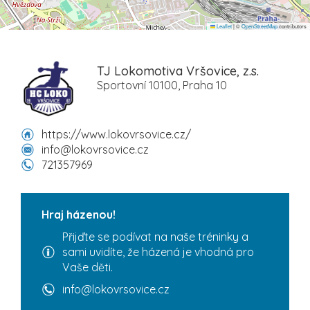
Leaflet
|
©
OpenStreetMap
contributors
TJ Lokomotiva Vršovice, z.s.
Sportovní 10100, Praha 10
https://www.lokovrsovice.cz/
info@lokovrsovice.cz
721357969
Hraj házenou!
Přijďte se podívat na naše tréninky a
sami uvidíte, že házená je vhodná pro
Vaše děti.
info@lokovrsovice.cz