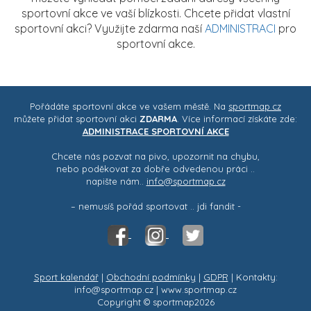
sportovní akce ve vaší blízkosti. Chcete přidat vlastní
sportovní akci? Využijte zdarma naší
ADMINISTRACI
pro
sportovní akce.
Pořádáte sportovní akce ve vašem městě. Na
sportmap.cz
můžete přidat sportovní akci
ZDARMA
. Více informací získáte zde:
ADMINISTRACE SPORTOVNÍ AKCE
Chcete nás pozvat na pivo, upozornit na chybu,
nebo poděkovat za dobře odvedenou práci ..
napište nám..
info@sportmap.cz
– nemusíš pořád sportovat .. jdi fandit -
Sport kalendář
|
Obchodní podmínky
|
GDPR
| Kontakty:
info@sportmap.cz | www.sportmap.cz
Copyright © sportmap2026