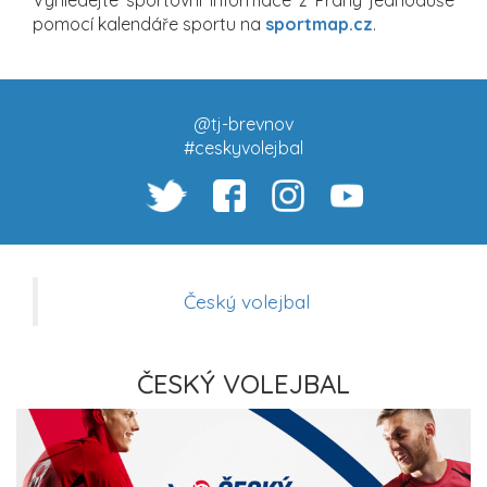
pomocí kalendáře sportu na
sportmap.cz
.
@tj-brevnov
#ceskyvolejbal
Český volejbal
ČESKÝ VOLEJBAL