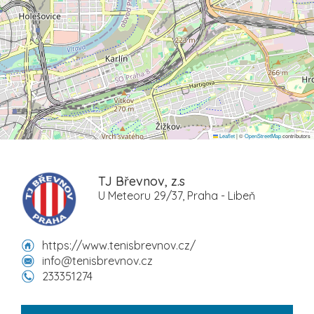
Leaflet
|
©
OpenStreetMap
contributors
TJ Břevnov, z.s
U Meteoru 29/37, Praha - Libeň
https://www.tenisbrevnov.cz/
info@tenisbrevnov.cz
233351274