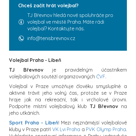
Chceš začít hrát volejbal?
TJ Břevnov hledá nové spoluhráče pro
volejbal ve městě Praha. Máte rádi
volejbal? Kontaktujte nás.
info@tenisbrevnov.cz
Volejbal Praha - Libeň
TJ Břevnov
je pravidelným účastníkem
volejbalových soutěží organizovaných
ČVF
.
Volejbal v Praze umožňuje člověku smysluplně a
aktivně trávit jeho volný čas, protože se v Praze
hraje jak na rekreační, tak i vrcholové úrovni.
Podpořte místní volejbalový klub
TJ Břevnov
na
jeho utkáních.
Sport Praha - Libeň
! Mezi nejznámější volejbalové
kluby v Praze patří
VK Lvi Praha
a
PVK Olymp Praha
.
Vyhledejte sportovní informace z Prahy jednoduše