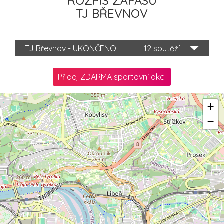
ROZPIS ZÁPASŮ
TJ BŘEVNOV
TJ Břevnov - UKONČENO
12 soutěží
Přidej ZDARMA sportovní akci
+
−