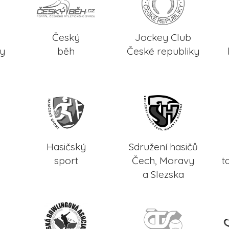
Český
Jockey Club
ky
běh
České republiky
Hasičský
Sdružení hasičů
sport
Čech, Moravy
t
a Slezska