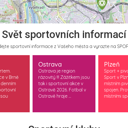
Svět sportovních informací
ejte sportovní informace z Vašeho města a vyrazte na SPOR
Ostrava
Plzeň
ortem.
Ostrava je region
Sport + piv
ce v Brně
rázovitý !!! Zážitkem jsou
Sport v Plzn
 denním
tak i sportovní akce v
místním pi
ortovní
Ostravě 2026. Fotbal v
spojen. Pr
jsou
Ostravě hraje ...
místními spo