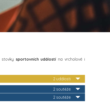
i stovky
sportovních událostí
na vrcholové i
2 události
2 soutěže
2 soutěže