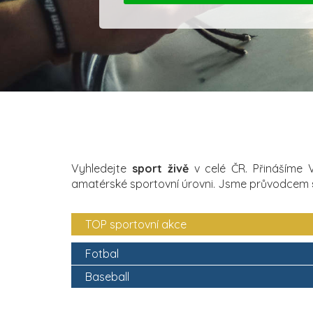
Vyhledejte
sport živě
v celé ČR. Přinášíme
amatérské sportovní úrovni. Jsme průvodcem
TOP sportovní akce
Fotbal
Baseball