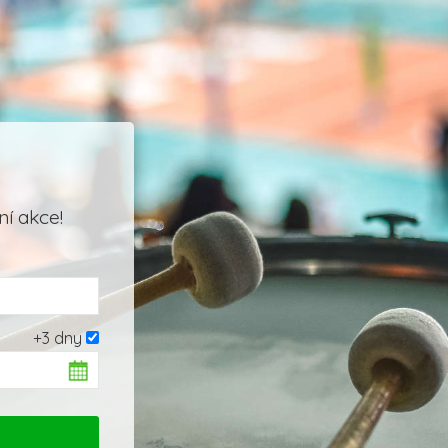
í akce!
+3 dny