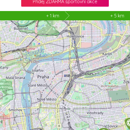
Přidej ZDARMA sportovní akce
3
+ 1 km
+ 5 km