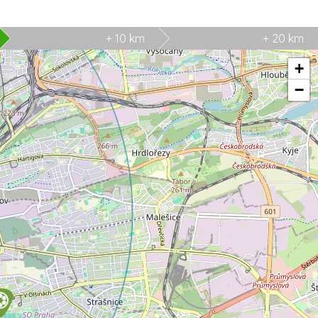
+ 10 km
+ 20 km
+
−