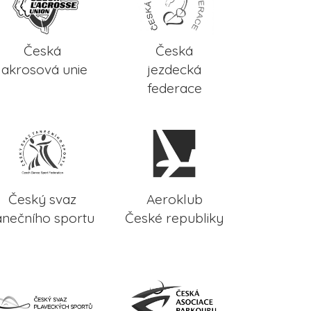
Česká
Česká
lakrosová unie
jezdecká
federace
Český svaz
Aeroklub
anečního sportu
České republiky