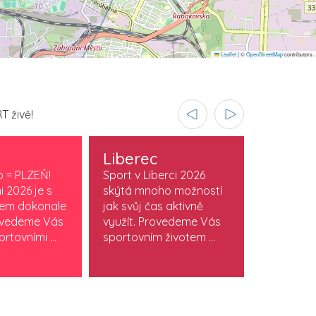
Leaflet
|
©
OpenStreetMap
contributors
T živě!
Liberec
Olomo
o = PLZEŇ!
Sport v Liberci 2026
Sport v O
i 2026 je s
skýtá mnoho možností
je součást
vem dokonale
jak svůj čas aktivně
stylu. Obj
ovedeme Vás
využít. Provedeme Vás
která žijí
rtovními ...
sportovním životem ...
sportem. M