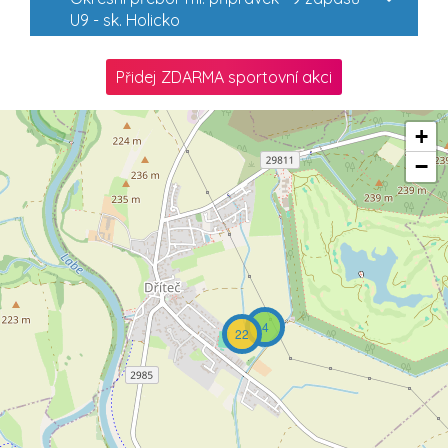
U9 - sk. Holicko
Přidej ZDARMA sportovní akci
+
−
4
22