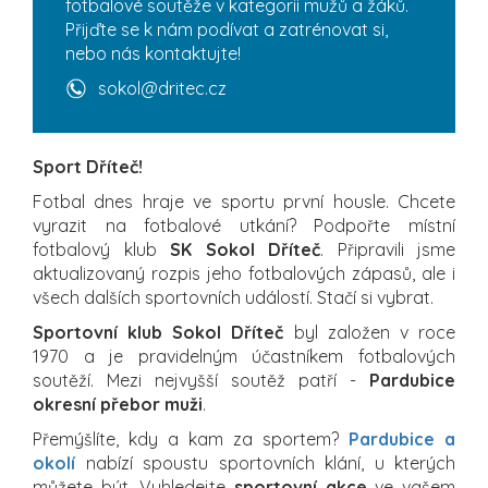
fotbalové soutěže v kategorii mužů a žáků.
Přijďte se k nám podívat a zatrénovat si,
nebo nás kontaktujte!
sokol@dritec.cz
Sport Dříteč!
Fotbal dnes hraje ve sportu první housle. Chcete
vyrazit na fotbalové utkání? Podpořte místní
fotbalový klub
SK Sokol Dříteč
. Připravili jsme
aktualizovaný rozpis jeho fotbalových zápasů, ale i
všech dalších sportovních událostí. Stačí si vybrat.
Sportovní klub Sokol Dříteč
byl založen v roce
1970 a je pravidelným účastníkem fotbalových
soutěží. Mezi nejvyšší soutěž patří -
Pardubice
okresní přebor muži
.
Přemýšlíte, kdy a kam za sportem?
Pardubice a
okolí
nabízí spoustu sportovních klání, u kterých
můžete být. Vyhledejte
sportovní akce
ve vašem