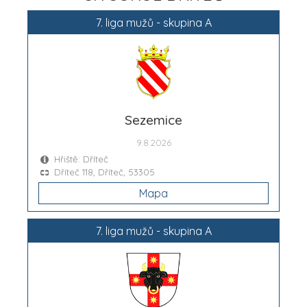
7. liga mužů - skupina A
Sezemice
9.8.2026
Hřiště: Dříteč
Dříteč 118, Dříteč, 53305
Mapa
7. liga mužů - skupina A