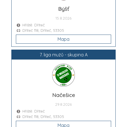
Býšť
15.8.2026
Hřiště: Dříteč
Dříteč 118, Dříteč, 53305
Mapa
7. liga mužů - skupina A
Načešice
29.8.2026
Hřiště: Dříteč
Dříteč 118, Dříteč, 53305
Mapa