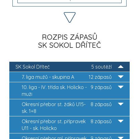
ROZPIS ZÁPASŮ
SK SOKOL DŘÍTEČ
SK Sokol Dříteč
5 soutěží
7. liga mužů - skupina A
12 zápasů
10. liga - IV. třída sk. Holicko -
9 zápasů
muži
Okresní přebor st. žáků U15-
8 zápasů
sk. 1+8
Okresní přebor st. přípravek
8 zápasů
U11 - sk. Holicko
Okresní přebor ml. přípravek
9 zápasů