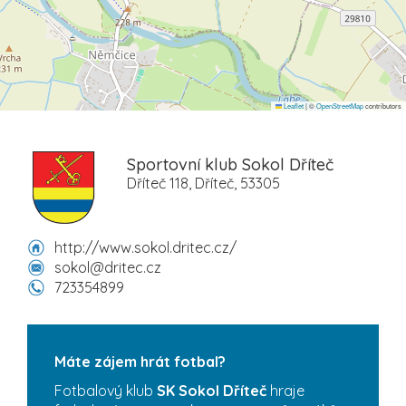
Leaflet
|
©
OpenStreetMap
contributors
Sportovní klub Sokol Dříteč
Dříteč 118, Dříteč, 53305
http://www.sokol.dritec.cz/
sokol@dritec.cz
723354899
Máte zájem hrát fotbal?
Fotbalový klub
SK Sokol Dříteč
hraje