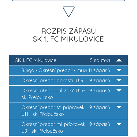
ROZPIS ZÁPASŮ
SK 1. FC MIKULOVICE
SK 1. FC Mikulovice
5 soutěží
8. liga - Okresní přebor - muži
11 zápasů
Okresní přebor dorostu U19
9 zápasů
Okresní přebor ml. žáků U13-
9 zápasů
sk. Přeloučsko
Okresní přebor st. přípravek
9 zápasů
U11 - sk. Přeloučsko
Okresní přebor ml. přípravek
9 zápasů
U9 - sk. Přeloučsko