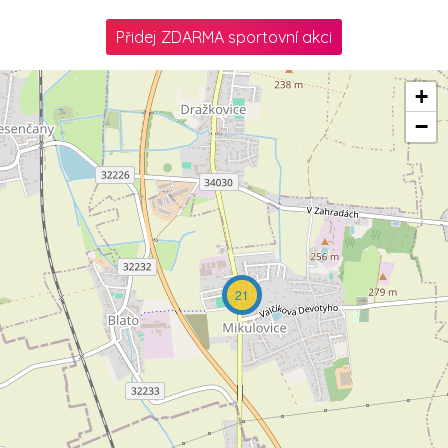
Přidej ZDARMA sportovní akci
+
−
21