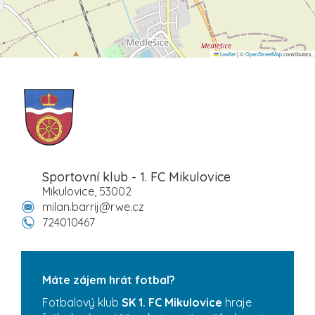
Leaflet
|
©
OpenStreetMap
contributors
Sportovní klub - 1. FC Mikulovice
Mikulovice, 53002
milan.barrij@rwe.cz
724010467
Máte zájem hrát fotbal?
Fotbalový klub
SK 1. FC Mikulovice
hraje