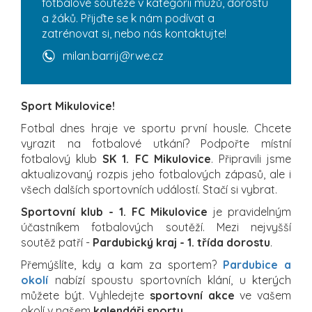
fotbalové soutěže v kategorii mužů, dorostu
a žáků. Přijďte se k nám podívat a
zatrénovat si, nebo nás kontaktujte!
milan.barrij@rwe.cz
Sport Mikulovice!
Fotbal dnes hraje ve sportu první housle. Chcete
vyrazit na fotbalové utkání? Podpořte místní
fotbalový klub
SK 1. FC Mikulovice
. Připravili jsme
aktualizovaný rozpis jeho fotbalových zápasů, ale i
všech dalších sportovních událostí. Stačí si vybrat.
Sportovní klub - 1. FC Mikulovice
je pravidelným
účastníkem fotbalových soutěží. Mezi nejvyšší
soutěž patří -
Pardubický kraj - 1. třída dorostu
.
Přemýšlíte, kdy a kam za sportem?
Pardubice a
okolí
nabízí spoustu sportovních klání, u kterých
můžete být. Vyhledejte
sportovní akce
ve vašem
okolí v našem
kalendáři sportu
.