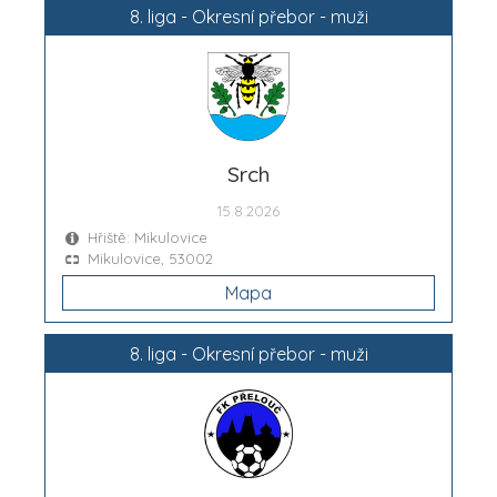
8. liga - Okresní přebor - muži
Srch
15.8.2026
Hřiště: Mikulovice
Mikulovice, 53002
Mapa
8. liga - Okresní přebor - muži