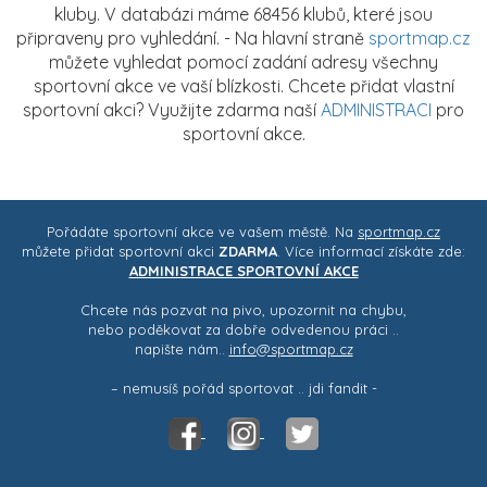
kluby. V databázi máme 68456 klubů, které jsou
připraveny pro vyhledání. - Na hlavní straně
sportmap.cz
můžete vyhledat pomocí zadání adresy všechny
sportovní akce ve vaší blízkosti. Chcete přidat vlastní
sportovní akci? Využijte zdarma naší
ADMINISTRACI
pro
sportovní akce.
Pořádáte sportovní akce ve vašem městě. Na
sportmap.cz
můžete přidat sportovní akci
ZDARMA
. Více informací získáte zde:
ADMINISTRACE SPORTOVNÍ AKCE
Chcete nás pozvat na pivo, upozornit na chybu,
nebo poděkovat za dobře odvedenou práci ..
napište nám..
info@sportmap.cz
– nemusíš pořád sportovat .. jdi fandit -