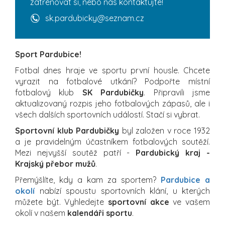
zatrénovat si, nebo nás kontaktujte!
sk.pardubicky@seznam.cz
Sport Pardubice!
Fotbal dnes hraje ve sportu první housle. Chcete
vyrazit na fotbalové utkání? Podpořte místní
fotbalový klub
SK Pardubičky
. Připravili jsme
aktualizovaný rozpis jeho fotbalových zápasů, ale i
všech dalších sportovních událostí. Stačí si vybrat.
Sportovní klub Pardubičky
byl založen v roce 1932
a je pravidelným účastníkem fotbalových soutěží.
Mezi nejvyšší soutěž patří -
Pardubický kraj -
Krajský přebor mužů
.
Přemýšlíte, kdy a kam za sportem?
Pardubice a
okolí
nabízí spoustu sportovních klání, u kterých
můžete být. Vyhledejte
sportovní akce
ve vašem
okolí v našem
kalendáři sportu
.