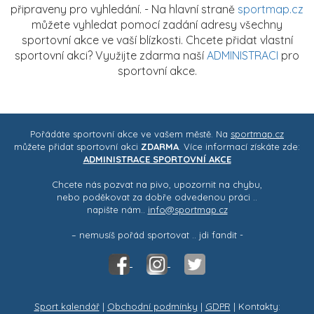
připraveny pro vyhledání. - Na hlavní straně
sportmap.cz
můžete vyhledat pomocí zadání adresy všechny
sportovní akce ve vaší blízkosti. Chcete přidat vlastní
sportovní akci? Využijte zdarma naší
ADMINISTRACI
pro
sportovní akce.
Pořádáte sportovní akce ve vašem městě. Na
sportmap.cz
můžete přidat sportovní akci
ZDARMA
. Více informací získáte zde:
ADMINISTRACE SPORTOVNÍ AKCE
Chcete nás pozvat na pivo, upozornit na chybu,
nebo poděkovat za dobře odvedenou práci ..
napište nám..
info@sportmap.cz
– nemusíš pořád sportovat .. jdi fandit -
Sport kalendář
|
Obchodní podmínky
|
GDPR
| Kontakty: