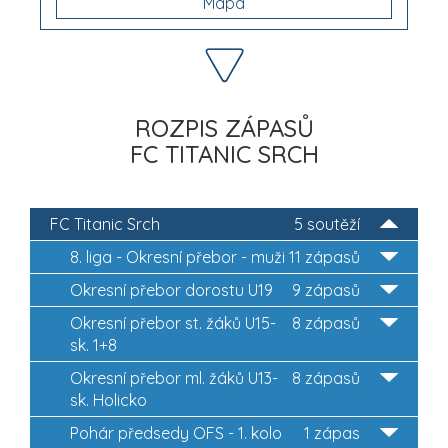
Mapa
ROZPIS ZÁPASŮ
FC TITANIC SRCH
FC Titanic Srch
5 soutěží
8. liga - Okresní přebor - muži
11 zápasů
Okresní přebor dorostu U19
9 zápasů
Okresní přebor st. žáků U15-
8 zápasů
sk. 1+8
Okresní přebor ml. žáků U13-
8 zápasů
sk. Holicko
Pohár předsedy OFS - 1. kolo
1 zápas