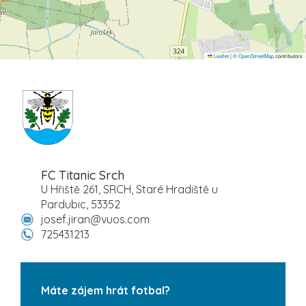
Leaflet
|
©
OpenStreetMap
contributors
FC Titanic Srch
U Hřiště 261, SRCH, Staré Hradiště u
Pardubic, 53352
josef.jiran@vuos.com
725431213
Máte zájem hrát fotbal?