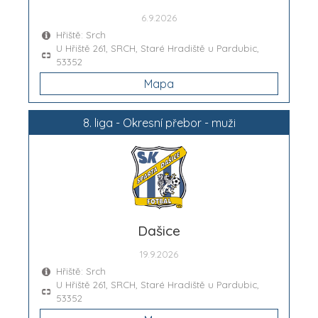
6.9.2026
Hřiště: Srch
U Hřiště 261, SRCH, Staré Hradiště u Pardubic,
53352
Mapa
8. liga - Okresní přebor - muži
Dašice
19.9.2026
Hřiště: Srch
U Hřiště 261, SRCH, Staré Hradiště u Pardubic,
53352