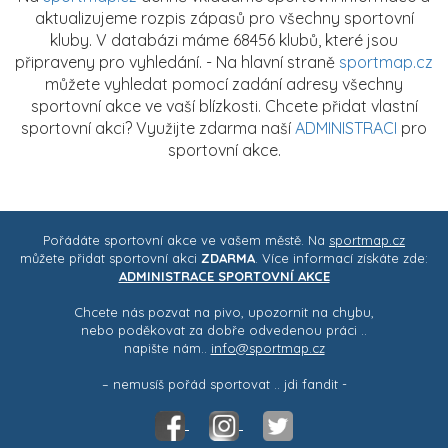
aktualizujeme rozpis zápasů pro všechny sportovní
kluby. V databázi máme 68456 klubů, které jsou
připraveny pro vyhledání. - Na hlavní straně
sportmap.cz
můžete vyhledat pomocí zadání adresy všechny
sportovní akce ve vaší blízkosti. Chcete přidat vlastní
sportovní akci? Využijte zdarma naší
ADMINISTRACI
pro
sportovní akce.
Pořádáte sportovní akce ve vašem městě. Na
sportmap.cz
můžete přidat sportovní akci
ZDARMA
. Více informací získáte zde:
ADMINISTRACE SPORTOVNÍ AKCE
Chcete nás pozvat na pivo, upozornit na chybu,
nebo poděkovat za dobře odvedenou práci ..
napište nám..
info@sportmap.cz
– nemusíš pořád sportovat .. jdi fandit -