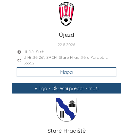
Újezd
22.8.2026
Hřiště: Srch
U Hřiště 261, SRCH, Staré Hradiště u Pardubic,
53352
Mapa
8. liga - Okresní přebor - muži
Staré Hradiště