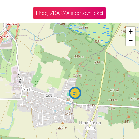
Přidej ZDARMA sportovní akci
+
−
21