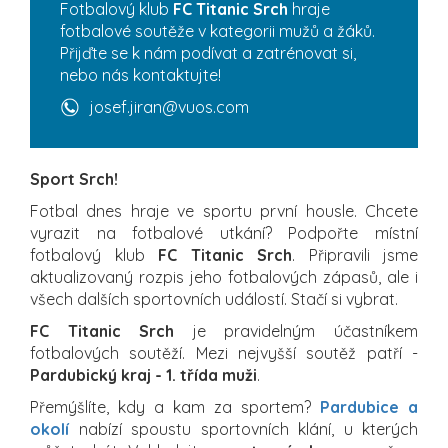
Fotbalový klub
FC Titanic Srch
hraje
fotbalové soutěže v kategorii mužů a žáků.
Přijďte se k nám podívat a zatrénovat si,
nebo nás kontaktujte!
josef.jiran@vuos.com
Sport Srch!
Fotbal dnes hraje ve sportu první housle. Chcete
vyrazit na fotbalové utkání? Podpořte místní
fotbalový klub
FC Titanic Srch
. Připravili jsme
aktualizovaný rozpis jeho fotbalových zápasů, ale i
všech dalších sportovních událostí. Stačí si vybrat.
FC Titanic Srch
je pravidelným účastníkem
fotbalových soutěží. Mezi nejvyšší soutěž patří -
Pardubický kraj - 1. třída muži
.
Přemýšlíte, kdy a kam za sportem?
Pardubice a
okolí
nabízí spoustu sportovních klání, u kterých