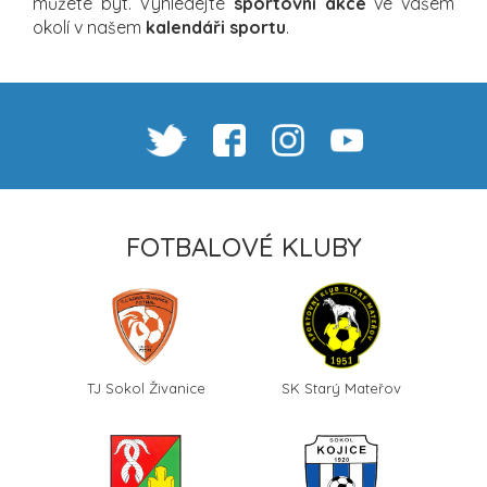
můžete být. Vyhledejte
sportovní akce
ve vašem
okolí v našem
kalendáři sportu
.
FOTBALOVÉ KLUBY
TJ Sokol Živanice
SK Starý Mateřov