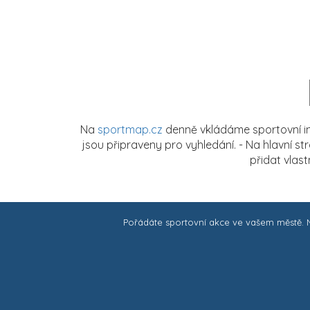
Na
sportmap.cz
denně vkládáme sportovní in
jsou připraveny pro vyhledání. - Na hlavní s
přidat vlas
Pořádáte sportovní akce ve vašem městě.