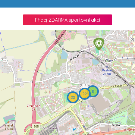
Přidej ZDARMA sportovní akci
8
22
23