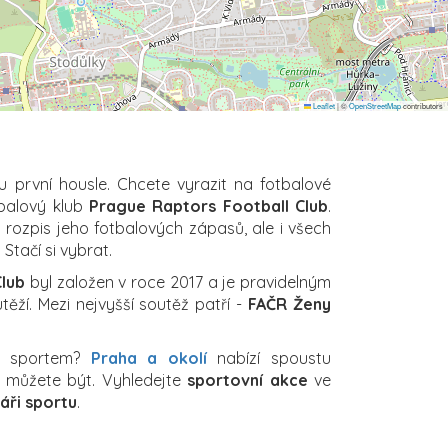
Leaflet
|
©
OpenStreetMap
contributors
u první housle. Chcete vyrazit na fotbalové
tbalový klub
Prague Raptors Football Club
.
ý rozpis jeho fotbalových zápasů, ale i všech
 Stačí si vybrat.
Club
byl založen v roce 2017 a je pravidelným
ěží. Mezi nejvyšší soutěž patří -
FAČR Ženy
a sportem?
Praha a okolí
nabízí spoustu
ch můžete být. Vyhledejte
sportovní akce
ve
áři sportu
.