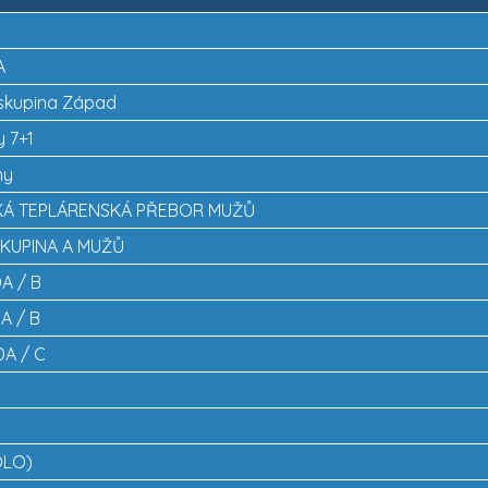
A
- skupina Západ
y 7+1
hy
SKÁ TEPLÁRENSKÁ PŘEBOR MUŽŮ
 SKUPINA A MUŽŮ
DA / B
DA / B
DA / C
OLO)