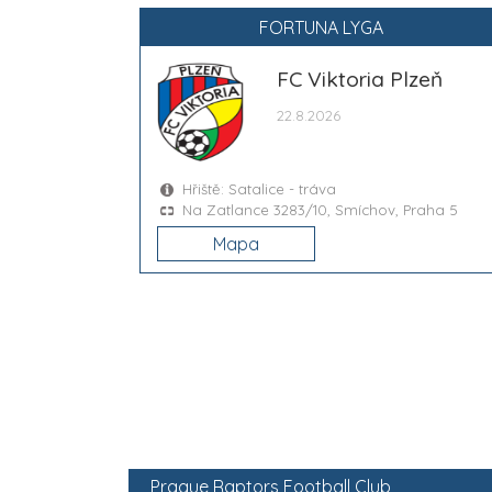
FORTUNA LYGA
FC Viktoria Plzeň
22.8.2026
Hřiště: Satalice - tráva
Na Zatlance 3283/10, Smíchov, Praha 5
Mapa
Prague Raptors Football Club