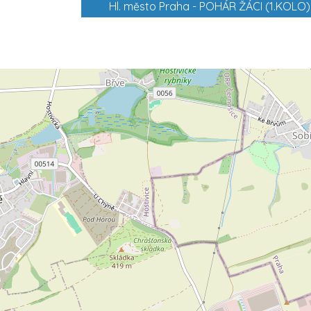
Hl. město Praha -
POHÁR ŽÁCI (1.KOLO)