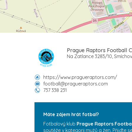
Prague Raptors Football C
Na Zatlance 3283/10, Smíchov
https://www.pragueraptors.com/
football@pragueraptors.com
737 338 231
Máte zájem hrát fotbal?
Fotbalový klub
Prague Raptors Footbal
soutěže v kategorii mužů a žen. Přijďte 