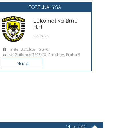
FORTUNA LYGA
Lokomotiva Brno
H.H.
19.9.2026
Hřiště: Satalice - tráva
Na Zatlance 3283/10, Smíchov, Praha 5
Mapa
14 soutěží