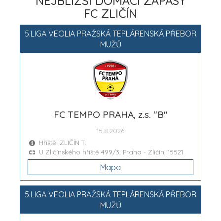
NEJBLIŽŠÍ DOMÁCÍ ZÁPASY
FC ZLIČÍN
5.LIGA VEOLIA PRAŽSKÁ TEPLÁRENSKÁ PŘEBOR
MUŽŮ
FC TEMPO PRAHA, z.s. "B"
15.8.2026
Hřiště: ZLIČÍN T.
U Zličínského hřiště 499/3, Praha - Zličín, 15521
Mapa
5.LIGA VEOLIA PRAŽSKÁ TEPLÁRENSKÁ PŘEBOR
MUŽŮ