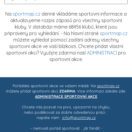
Na
sportmap.cz
denně vkládáme sportovní informace a
aktualizujeme rozpis zápasů pro všechny sportovní
kluby. V databázi máme 68456 klubů, které jsou
připraveny pro vyhledání. - Na hlavní straně
sportmap.cz
můžete vyhledat pomocí zadání adresy všechny
sportovní akce ve vaší blízkosti. Chcete přidat vlastní
sportovní akci? Využijte zdarma naší
ADMINISTRACI
pro
sportovní akce.
Pořádáte sportovní akce ve vašem městě. Na
sportmap.cz
můžete přidat sportovní akci
ZDARMA
. Více informací získáte zde:
ADMINISTRACE SPORTOVNÍ AKCE
Chcete nás pozvat na pivo, upozornit na chybu,
nebo poděkovat za dobře odvedenou práci ..
napište nám..
info@sportmap.cz
– nemusíš pořád sportovat .. jdi fandit -