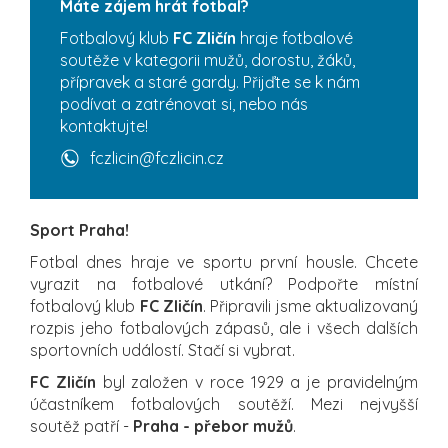
Máte zájem hrát fotbal?
Fotbalový klub
FC Zličín
hraje fotbalové
soutěže v kategorii mužů, dorostu, žáků,
přípravek a staré gardy. Přijďte se k nám
podívat a zatrénovat si, nebo nás
kontaktujte!
fczlicin@fczlicin.cz
Sport Praha!
Fotbal dnes hraje ve sportu první housle. Chcete
vyrazit na fotbalové utkání? Podpořte místní
fotbalový klub
FC Zličín
. Připravili jsme aktualizovaný
rozpis jeho fotbalových zápasů, ale i všech dalších
sportovních událostí. Stačí si vybrat.
FC Zličín
byl založen v roce 1929 a je pravidelným
účastníkem fotbalových soutěží. Mezi nejvyšší
soutěž patří -
Praha - přebor mužů
.