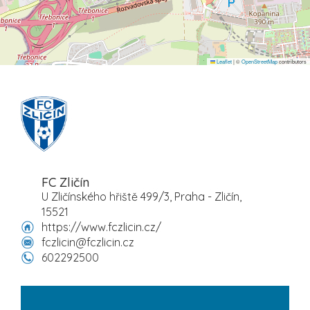
Leaflet
|
©
OpenStreetMap
contributors
FC Zličín
U Zličínského hřiště 499/3, Praha - Zličín,
15521
https://www.fczlicin.cz/
fczlicin@fczlicin.cz
602292500