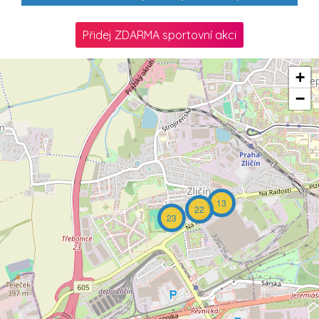
Přidej ZDARMA sportovní akci
+
−
13
22
23