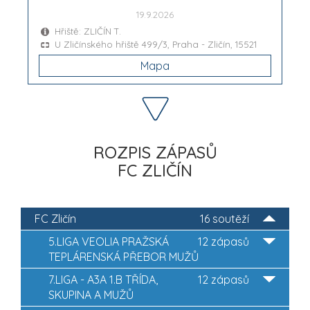
19.9.2026
Hřiště: ZLIČÍN T.
U Zličínského hřiště 499/3, Praha - Zličín, 15521
Mapa
ROZPIS ZÁPASŮ
FC ZLIČÍN
FC Zličín
16 soutěží
5.LIGA VEOLIA PRAŽSKÁ
12 zápasů
TEPLÁRENSKÁ PŘEBOR MUŽŮ
7.LIGA - A3A 1.B TŘÍDA,
12 zápasů
SKUPINA A MUŽŮ