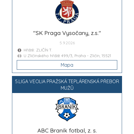
"SK Praga Vysočany, z.s."
5.9.2026
Hřiště: ZLIČÍN T.
U Zličínského hřiště 499/3, Praha - Zličín, 15521
Mapa
5.LIGA VEOLIA PRAŽSKÁ TEPLÁRENSKÁ PŘEBOR
MUŽŮ
ABC Braník fotbal, z. s.