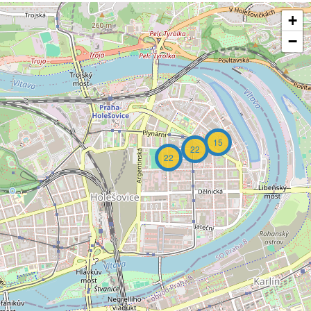
+
−
15
22
22