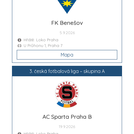
FK Benešov
5.9.2026
Hřiště: Loko Praha
U Průhonu 1, Praha 7
Mapa
3. česká fotbalová liga – skupina A
AC Sparta Praha B
19.9.2026
Hřiště: Loko Praha