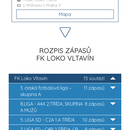
U Průhonu 1, Praha 7
Mapa
ROZPIS ZÁPASŮ
FK LOKO VLTAVÍN
FK Loko Vltavín
15 soutěží
3. česká fotbalová liga –
11 zápasů
skupina A
8.LIGA - A4A 2.TŘÍDA, SKUPINA
8 zápasů
A MUŽŮ
5. LIGA SD - C2A 1.A TŘÍDA
10 zápasů
7. LIGA SD - C4B 2.TŘÍDA / B
8 zápasů