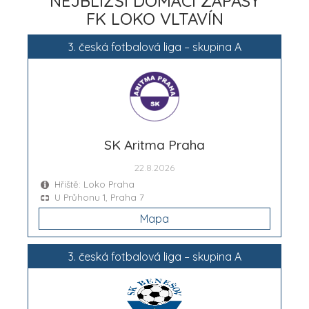
NEJBLIŽŠÍ DOMÁCÍ ZÁPASY
FK LOKO VLTAVÍN
3. česká fotbalová liga – skupina A
SK Aritma Praha
22.8.2026
Hřiště: Loko Praha
U Průhonu 1, Praha 7
Mapa
3. česká fotbalová liga – skupina A