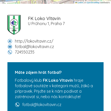
Leaflet
|
©
OpenStreetMap
contributors
FK Loko Vltavín
U Průhonu 1, Praha 7
http://lokovltavin.cz/
fotbal@lokovltavin.cz
724550235
Máte zájem hrát fotbal?
Fotbalový klub
FK Loko Vltavín
hraje
fotbalové soutěže v kategorii mužů, žáků a
přípravek. Přijďte se k nám podívat a
zatrénovat si, nebo nás kontaktujte!
fotbal@lokovltavin.cz