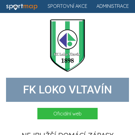
SPORTOVNÍ AKCE
ADMINISTRACE
FK LOKO VLTAVÍN
Oficiální web