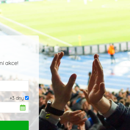
í akce!
+3 dny