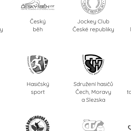
Český
Jockey Club
ky
běh
České republiky
Hasičský
Sdružení hasičů
sport
Čech, Moravy
t
a Slezska