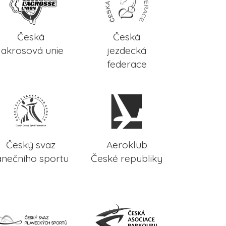
Česká
Česká
lakrosová unie
jezdecká
federace
Český svaz
Aeroklub
anečního sportu
České republiky