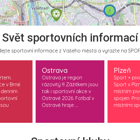
2
Svět sportovních informací
ejte sportovní informace z Vašeho města a vyrazte na SPOR
Ostrava
Plzeň
ortem.
Ostrava je region
Sport + piv
ce v Brně
rázovitý !!! Zážitkem jsou
Sport v Plzn
 denním
tak i sportovní akce v
místním pi
ortovní
Ostravě 2026. Fotbal v
spojen. Pr
jsou
Ostravě hraje ...
místními spo