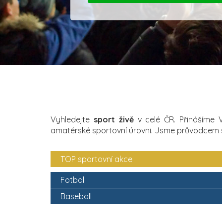
Vyhledejte
sport živě
v celé ČR. Přinášíme
amatérské sportovní úrovni. Jsme průvodcem
TOP sportovní akce
Fotbal
Baseball