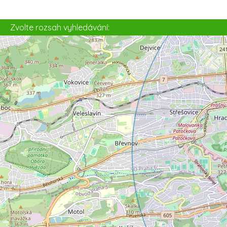
3
Zvolte rozsah vyhledávání: