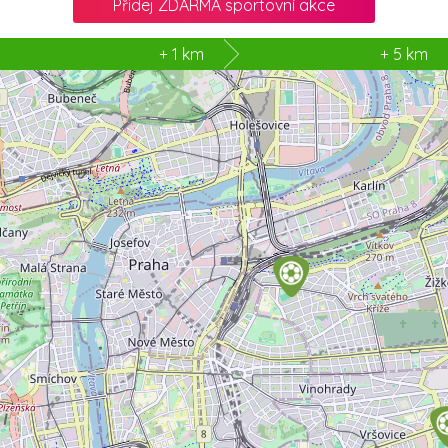
Přidej ZDARMA sportovní akce
2
+ 1 km
+ 5 km