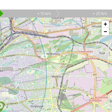
+ 10 km
+ 20 km
+
−