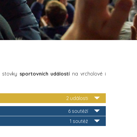
i stovky
sportovních událostí
na vrcholové i
2 události
6 soutěží
1 soutěž