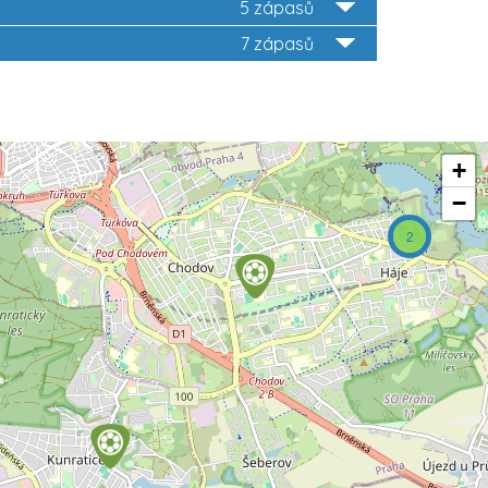
5 zápasů
7 zápasů
2
+
−
2