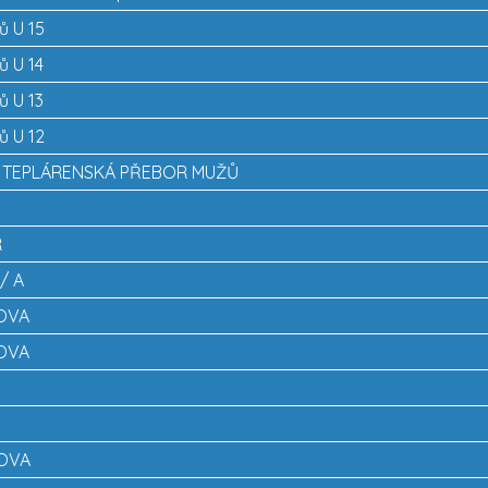
ů U 15
ů U 14
ů U 13
ů U 12
Á TEPLÁRENSKÁ PŘEBOR MUŽŮ
R
 / A
ROVA
ROVA
6
ROVA