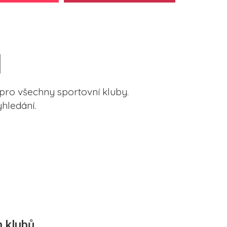
pro všechny sportovní kluby.
hledání.
 klubů.