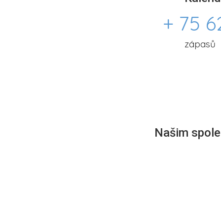
+ 75 6
zápasů
Našim společ