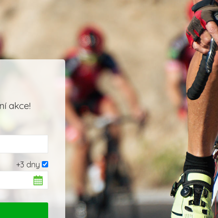
í akce!
+3 dny