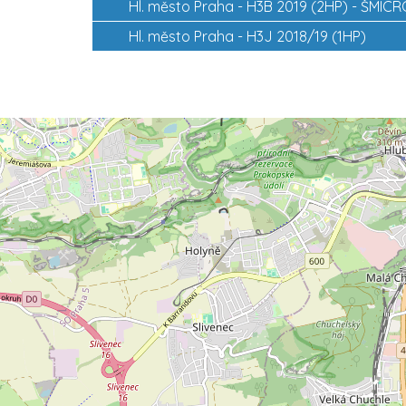
Hl. město Praha -
H3B 2019 (2HP) - ŠMIC
Hl. město Praha -
H3J 2018/19 (1HP)
2