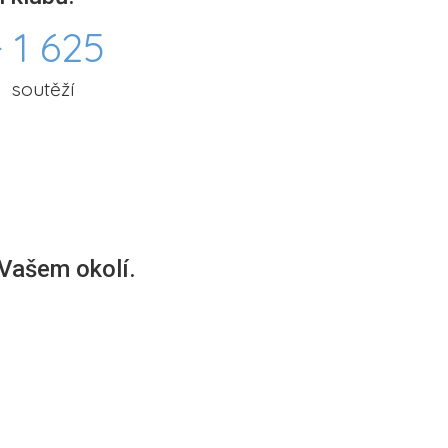
 1 625
soutěží
 Vašem okolí.