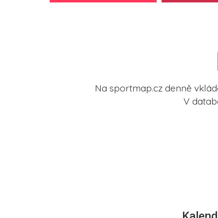
Na sportmap.cz denně vkládá
V datab
Kalend