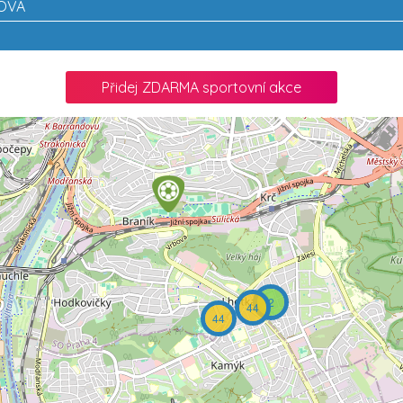
ROVA
Přidej ZDARMA sportovní akce
2
44
44