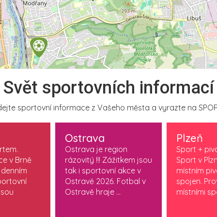
Svět sportovních informací
ejte sportovní informace z Vašeho města a vyrazte na SPOR
Ostrava
Plzeň
ortem.
Ostrava je region
Sport + piv
ce v Brně
rázovitý !!! Zážitkem jsou
Sport v Plzn
 denním
tak i sportovní akce v
místním pi
ortovní
Ostravě 2026. Fotbal v
spojen. Pr
jsou
Ostravě hraje ...
místními spo