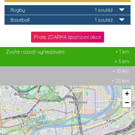
Rugby
1 soutěž
Baseball
1 soutěž
Přidej ZDARMA sportovní akce
Zvolte rozsah vyhledávání:
+ 1 km
+ 5 km
+ 10 km
+ 20 km
+
−