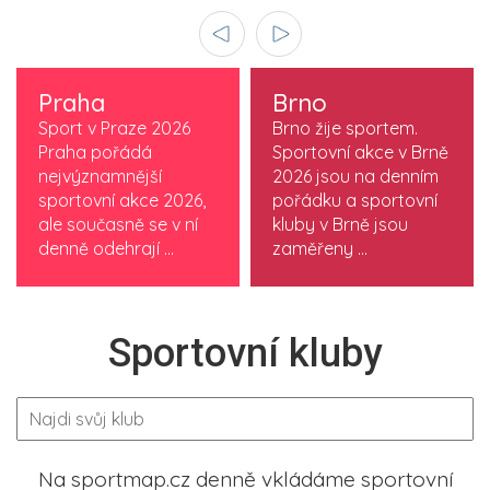
Praha
Brno
Sport v Praze 2026
Brno žije sportem.
Praha pořádá
Sportovní akce v Brně
nejvýznamnější
2026 jsou na denním
sportovní akce 2026,
pořádku a sportovní
ale současně se v ní
kluby v Brně jsou
denně odehrají ...
zaměřeny ...
Sportovní kluby
Na sportmap.cz denně vkládáme sportovní