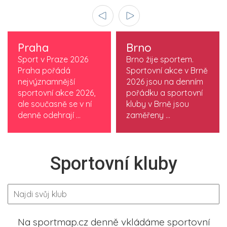
Praha
Brno
Sport v Praze 2026
Brno žije sportem.
Praha pořádá
Sportovní akce v Brně
nejvýznamnější
2026 jsou na denním
sportovní akce 2026,
pořádku a sportovní
ale současně se v ní
kluby v Brně jsou
denně odehrají ...
zaměřeny ...
Sportovní kluby
Na sportmap.cz denně vkládáme sportovní