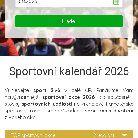
Sportovní kalendář 2026
Vyhledejte
sport živě
v celé ČR. Přinášíme Vám
nejvýznamnější
sportovní akce 2026
, ale současně i
stovky
sportovních událostí
na vrcholové i amatérské
sportovní úrovni. Jsme průvodcem
sportovním životem
z Vašeho okolí.
TOP sportovní akce
2 události