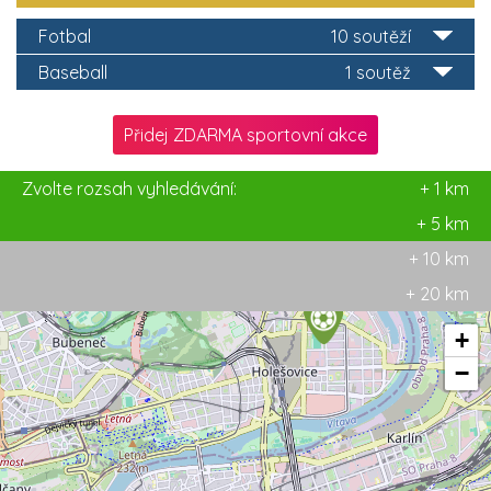
Fotbal
10 soutěží
Baseball
1 soutěž
Přidej ZDARMA sportovní akce
Zvolte rozsah vyhledávání:
+ 1 km
+ 5 km
+ 10 km
+ 20 km
+
−