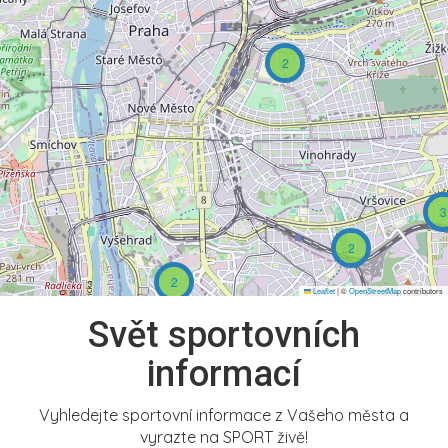
2
3
2
2
Leaflet
|
©
OpenStreetMap
contributors
Svět sportovních
informací
Vyhledejte sportovní informace z Vašeho města a
vyrazte na SPORT živě!