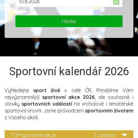
Sportovní kalendář 2026
Vyhledejte
sport živě
v celé ČR. Přinášíme Vám
nejvýznamnější
sportovní akce 2026
, ale současně i
stovky
sportovních událostí
na vrcholové i amatérské
sportovní úrovni. Jsme průvodcem
sportovním životem
z Vašeho okolí.
TOP sportovní akce
2 události