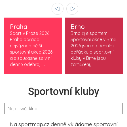
Praha
Brno
Sport v Praze 2026
Brno žije sportem.
Praha pořádá
Sportovní akce v Brně
nejvýznamnější
2026 jsou na denním
sportovní akce 2026,
pořádku a sportovní
ale současně se v ní
kluby v Brně jsou
denně odehrají ...
zaměřeny ...
Sportovní kluby
Na sportmap.cz denně vkládáme sportovní