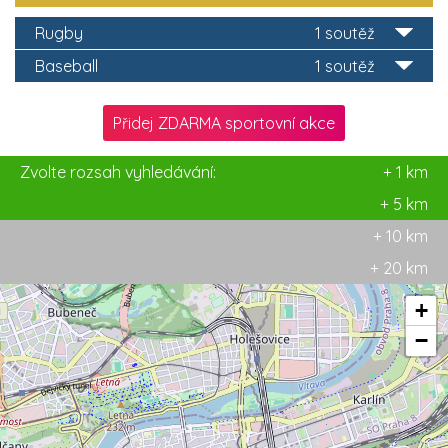
Rugby
1 soutěž
Baseball
1 soutěž
Přidej ZDARMA sportovní akce
Zvolte rozsah vyhledávání:
+ 1 km
+ 5 km
+ 10 km
+ 20 km
+
−