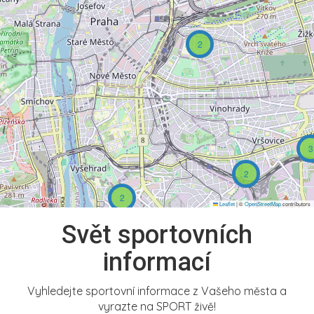
2
3
2
2
Leaflet
|
©
OpenStreetMap
contributors
Svět sportovních
informací
Vyhledejte sportovní informace z Vašeho města a
vyrazte na SPORT živě!