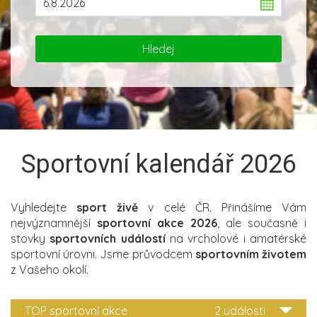
Sportovní kalendář 2026
Vyhledejte
sport živě
v celé ČR. Přinášíme Vám
nejvýznamnější
sportovní akce 2026
, ale současně i
stovky
sportovních událostí
na vrcholové i amatérské
sportovní úrovni. Jsme průvodcem
sportovním životem
z Vašeho okolí.
TOP sportovní akce
2 události