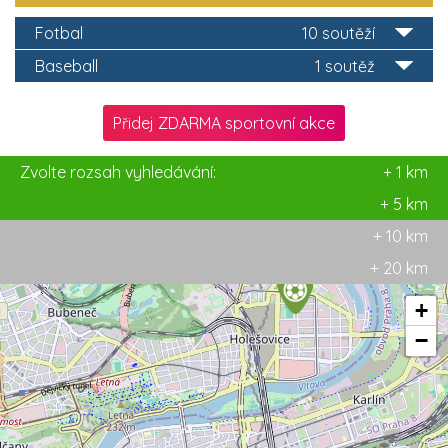
Fotbal
10 soutěží
Baseball
1 soutěž
Přidej ZDARMA sportovní akce
Zvolte rozsah vyhledávání:
+ 1 km
+ 5 km
+ 10 km
+ 20 km
+
−