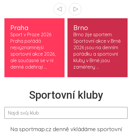
Praha
Brno
Sport v Praze 2026
Brno žije sportem.
Praha pořádá
Sportovní akce v Brně
nejvýznamnější
2026 jsou na denním
sportovní akce 2026,
pořádku a sportovní
ale současně se v ní
kluby v Brně jsou
denně odehrají ...
zaměřeny ...
Sportovní kluby
Na sportmap.cz denně vkládáme sportovní