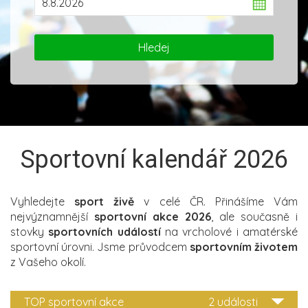
Sportovní kalendář 2026
Vyhledejte
sport živě
v celé ČR. Přinášíme Vám
nejvýznamnější
sportovní akce 2026
, ale současně i
stovky
sportovních událostí
na vrcholové i amatérské
sportovní úrovni. Jsme průvodcem
sportovním životem
z Vašeho okolí.
TOP sportovní akce
2 události