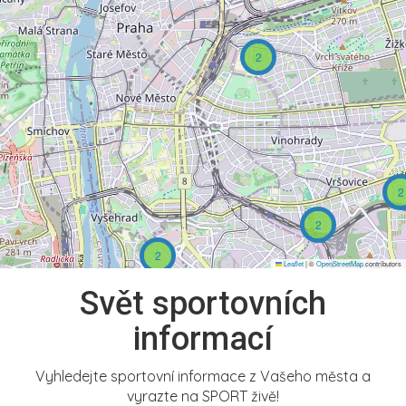
2
2
2
2
Leaflet
|
©
OpenStreetMap
contributors
Svět sportovních
informací
Vyhledejte sportovní informace z Vašeho města a
vyrazte na SPORT živě!