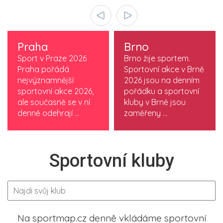
Praha
Brno
Sport v Praze 2026
Brno žije sportem.
Praha pořádá
Sportovní akce v Brně
nejvýznamnější
2026 jsou na denním
sportovní akce 2026,
pořádku a sportovní
ale současně se v ní
kluby v Brně jsou
denně odehrají ...
zaměřeny ...
Sportovní kluby
Na sportmap.cz denně vkládáme sportovní