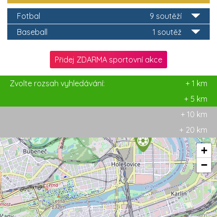
Fotbal
9 soutěží
Baseball
1 soutěž
Přidej ZDARMA sportovní akce
Zvolte rozsah vyhledávání:
+ 1 km
+ 5 km
+ 10 km
+ 20 km
+
−