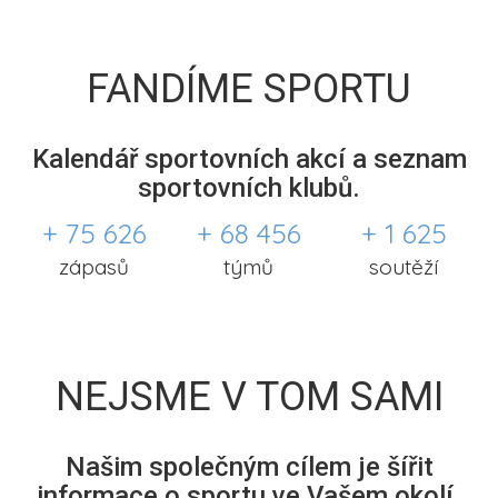
FANDÍME SPORTU
Kalendář sportovních akcí a seznam
sportovních klubů.
+ 75 626
+ 68 456
+ 1 625
zápasů
týmů
soutěží
NEJSME V TOM SAMI
Našim společným cílem je šířit
informace o sportu ve Vašem okolí.