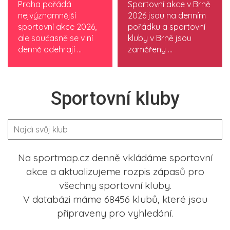
Praha pořádá
Sportovní akce v Brně
nejvýznamnější
2026 jsou na denním
sportovní akce 2026,
pořádku a sportovní
ale současně se v ní
kluby v Brně jsou
denně odehrají ...
zaměřeny ...
Sportovní kluby
Na sportmap.cz denně vkládáme sportovní
akce a aktualizujeme rozpis zápasů pro
všechny sportovní kluby.
V databázi máme 68456 klubů, které jsou
připraveny pro vyhledání.