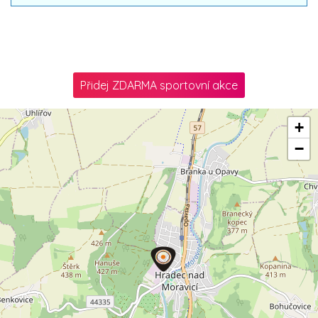
Přidej ZDARMA sportovní akce
+
−