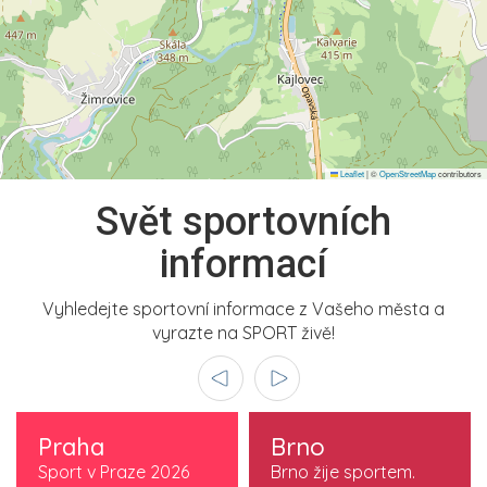
Leaflet
|
©
OpenStreetMap
contributors
Svět sportovních
informací
Vyhledejte sportovní informace z Vašeho města a
vyrazte na SPORT živě!
Praha
Brno
Sport v Praze 2026
Brno žije sportem.