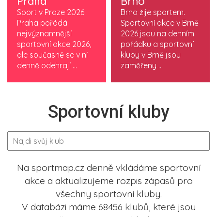
Praha
Brno
Sport v Praze 2026
Brno žije sportem.
Praha pořádá
Sportovní akce v Brně
nejvýznamnější
2026 jsou na denním
sportovní akce 2026,
pořádku a sportovní
ale současně se v ní
kluby v Brně jsou
denně odehrají ...
zaměřeny ...
Sportovní kluby
Na sportmap.cz denně vkládáme sportovní
akce a aktualizujeme rozpis zápasů pro
všechny sportovní kluby.
V databázi máme 68456 klubů, které jsou