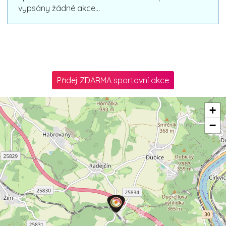
vypsány žádné akce...
Přidej ZDARMA sportovní akce
+
−