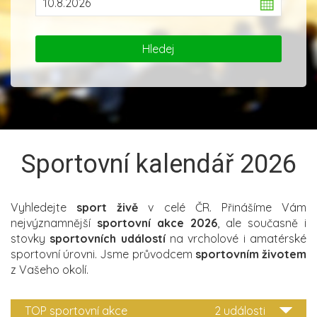
Sportovní kalendář 2026
Vyhledejte
sport živě
v celé ČR. Přinášíme Vám
nejvýznamnější
sportovní akce 2026
, ale současně i
stovky
sportovních událostí
na vrcholové i amatérské
sportovní úrovni. Jsme průvodcem
sportovním životem
z Vašeho okolí.
TOP sportovní akce
2 události