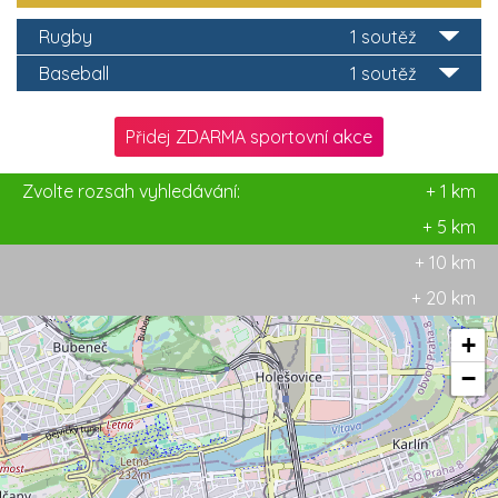
Rugby
1 soutěž
Baseball
1 soutěž
Přidej ZDARMA sportovní akce
Zvolte rozsah vyhledávání:
+ 1 km
+ 5 km
+ 10 km
+ 20 km
+
−