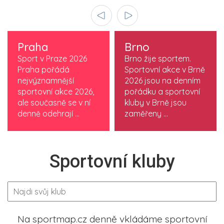
Praha
Brno
Sport v Praze 2026
Brno žije sportem.
Praha pořádá
Sportovní akce v Brně
nejvýznamnější
2026 jsou na denním
sportovní akce 2026,
pořádku a sportovní
ale současně se v ní
kluby v Brně jsou
denně odehrají ...
zaměřeny ...
Sportovní kluby
Na sportmap.cz denně vkládáme sportovní