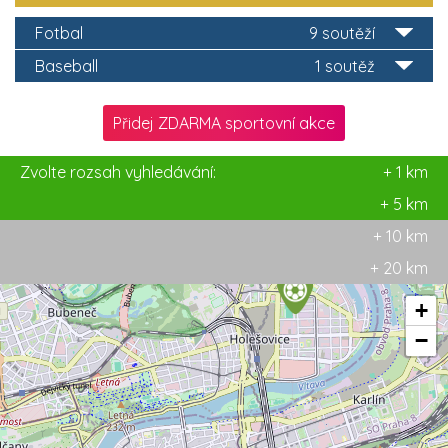
Fotbal
9 soutěží
Baseball
1 soutěž
Přidej ZDARMA sportovní akce
Zvolte rozsah vyhledávání:
+ 1 km
+ 5 km
+ 10 km
+ 20 km
+
−