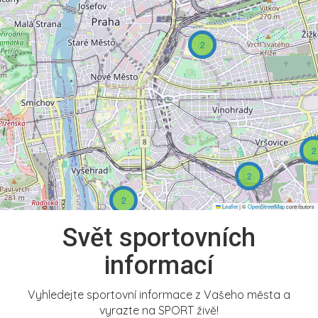
2
2
2
2
Leaflet
|
©
OpenStreetMap
contributors
Svět sportovních
informací
Vyhledejte sportovní informace z Vašeho města a
vyrazte na SPORT živě!