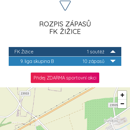
ROZPIS ZÁPASŮ
FK ŽIŽICE
FK Žižice
1 soutěž
9. liga skupina B
10 zápasů
Přidej ZDARMA sportovní akci
+
−