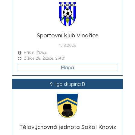
Sportovní klub Vinařice
15.8.2026
Hřiště: Žižice
Žižice 28, Žižice, 27401
Mapa
9. liga skupina B
Tělovýchovná jednota Sokol Knovíz