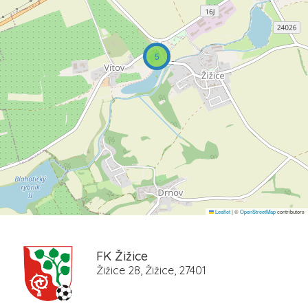
5
Leaflet
|
©
OpenStreetMap
contributors
FK Žižice
Žižice 28, Žižice, 27401