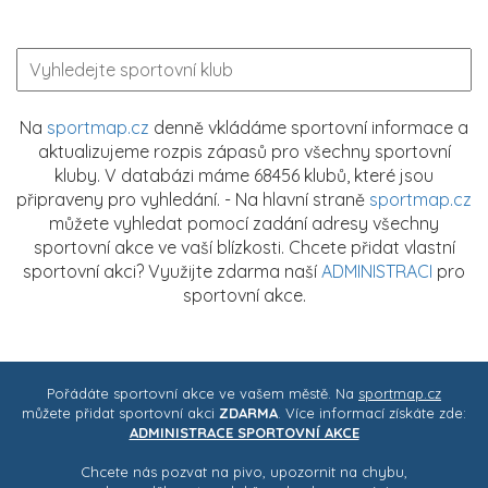
Na
sportmap.cz
denně vkládáme sportovní informace a
aktualizujeme rozpis zápasů pro všechny sportovní
kluby. V databázi máme 68456 klubů, které jsou
připraveny pro vyhledání. - Na hlavní straně
sportmap.cz
můžete vyhledat pomocí zadání adresy všechny
sportovní akce ve vaší blízkosti. Chcete přidat vlastní
sportovní akci? Využijte zdarma naší
ADMINISTRACI
pro
sportovní akce.
Pořádáte sportovní akce ve vašem městě. Na
sportmap.cz
můžete přidat sportovní akci
ZDARMA
. Více informací získáte zde:
ADMINISTRACE SPORTOVNÍ AKCE
Chcete nás pozvat na pivo, upozornit na chybu,