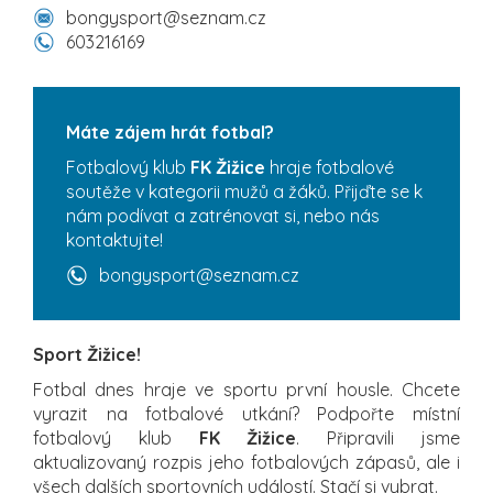
bongysport@seznam.cz
603216169
Máte zájem hrát fotbal?
Fotbalový klub
FK Žižice
hraje fotbalové
soutěže v kategorii mužů a žáků. Přijďte se k
nám podívat a zatrénovat si, nebo nás
kontaktujte!
bongysport@seznam.cz
Sport Žižice!
Fotbal dnes hraje ve sportu první housle. Chcete
vyrazit na fotbalové utkání? Podpořte místní
fotbalový klub
FK Žižice
. Připravili jsme
aktualizovaný rozpis jeho fotbalových zápasů, ale i
všech dalších sportovních událostí. Stačí si vybrat.