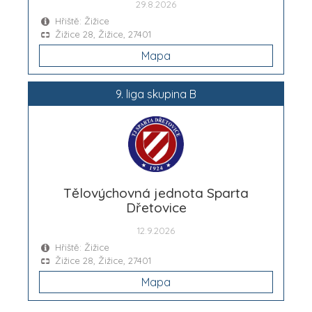
29.8.2026
Hřiště: Žižice
Žižice 28, Žižice, 27401
Mapa
9. liga skupina B
Tělovýchovná jednota Sparta
Dřetovice
12.9.2026
Hřiště: Žižice
Žižice 28, Žižice, 27401
Mapa