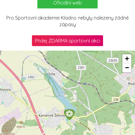
Oficiální web
Pro Sportovní akademie Kladno nebyly nalezeny žádné
zápasy
Přidej ZDARMA sportovní akci
+
−