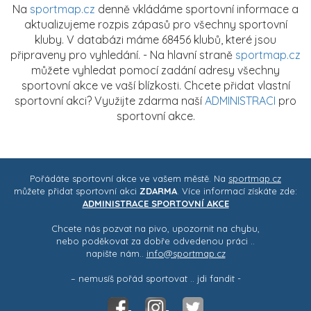
Na
sportmap.cz
denně vkládáme sportovní informace a
aktualizujeme rozpis zápasů pro všechny sportovní
kluby. V databázi máme 68456 klubů, které jsou
připraveny pro vyhledání. - Na hlavní straně
sportmap.cz
můžete vyhledat pomocí zadání adresy všechny
sportovní akce ve vaší blízkosti. Chcete přidat vlastní
sportovní akci? Využijte zdarma naší
ADMINISTRACI
pro
sportovní akce.
Pořádáte sportovní akce ve vašem městě. Na
sportmap.cz
můžete přidat sportovní akci
ZDARMA
. Více informací získáte zde:
ADMINISTRACE SPORTOVNÍ AKCE
Chcete nás pozvat na pivo, upozornit na chybu,
nebo poděkovat za dobře odvedenou práci ..
napište nám..
info@sportmap.cz
– nemusíš pořád sportovat .. jdi fandit -