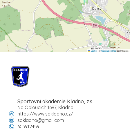
Leaflet
|
©
OpenStreetMap
contributors
Sportovní akademie Kladno, z.s.
Na Obloucích 1697, Kladno
https://www.sakladno.cz/
sakladno@gmail.com
603912459