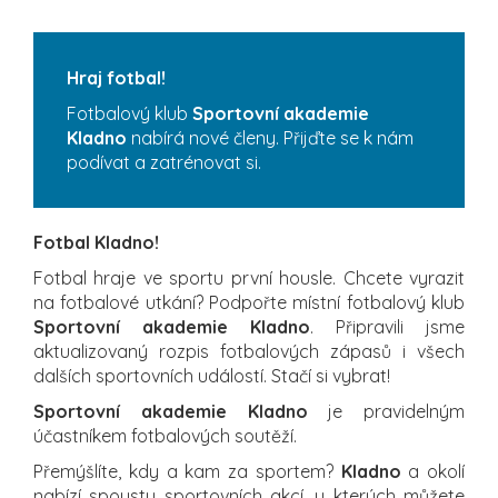
Hraj fotbal!
Fotbalový klub
Sportovní akademie
Kladno
nabírá nové členy. Přijďte se k nám
podívat a zatrénovat si.
Fotbal Kladno!
Fotbal hraje ve sportu první housle. Chcete vyrazit
na fotbalové utkání? Podpořte místní fotbalový klub
Sportovní akademie Kladno
. Připravili jsme
aktualizovaný rozpis fotbalových zápasů i všech
dalších sportovních událostí. Stačí si vybrat!
Sportovní akademie Kladno
je pravidelným
účastníkem fotbalových soutěží.
Přemýšlíte, kdy a kam za sportem?
Kladno
a okolí
nabízí spoustu sportovních akcí, u kterých můžete