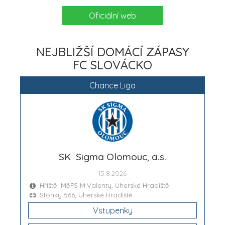
Oficiální web
NEJBLIŽŠÍ DOMÁCÍ ZÁPASY
FC SLOVÁCKO
Chance Liga
SK Sigma Olomouc, a.s.
15.8.2026
Hřiště: MěFS M.Valenty, Uherské Hradiště
Stonky 566, Uherské Hradiště
Vstupenky