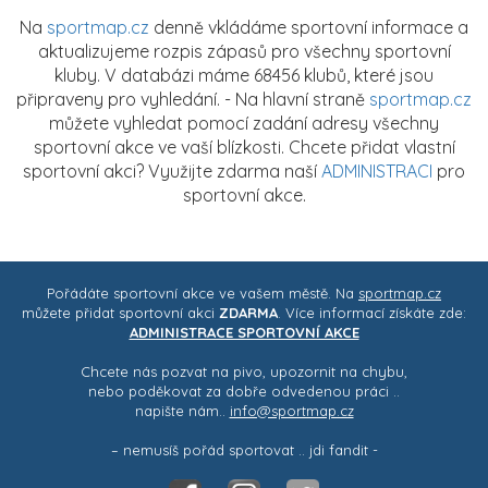
Na
sportmap.cz
denně vkládáme sportovní informace a
aktualizujeme rozpis zápasů pro všechny sportovní
kluby. V databázi máme 68456 klubů, které jsou
připraveny pro vyhledání. - Na hlavní straně
sportmap.cz
můžete vyhledat pomocí zadání adresy všechny
sportovní akce ve vaší blízkosti. Chcete přidat vlastní
sportovní akci? Využijte zdarma naší
ADMINISTRACI
pro
sportovní akce.
Pořádáte sportovní akce ve vašem městě. Na
sportmap.cz
můžete přidat sportovní akci
ZDARMA
. Více informací získáte zde:
ADMINISTRACE SPORTOVNÍ AKCE
Chcete nás pozvat na pivo, upozornit na chybu,
nebo poděkovat za dobře odvedenou práci ..
napište nám..
info@sportmap.cz
– nemusíš pořád sportovat .. jdi fandit -