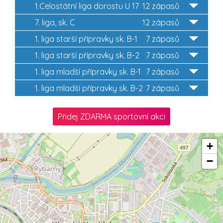
1.Celostátní liga dorostu U 17
12 zápasů
7. liga, sk. C
12 zápasů
1. liga starší přípravky sk. B-1
7 zápasů
1. liga starší přípravky sk. B-2
7 zápasů
1. liga mladší přípravky sk. B-1
7 zápasů
1. liga mladší přípravky sk. B-2
7 zápasů
Přidej ZDARMA sportovní akci
+
−