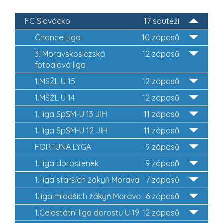
FC Slovácko
17 soutěží
Chance Liga
10 zápasů
3. Moravskoslezská
12 zápasů
fotbalová liga
1.MSŽL U 15
12 zápasů
1.MSŽL U 14
12 zápasů
1. liga SpSM-U 13 JIH
11 zápasů
1. liga SpSM-U 12 JIH
11 zápasů
FORTUNA LYGA
9 zápasů
1. liga dorostenek
9 zápasů
1. liga starších žákyň Morava
7 zápasů
1.liga mladších žákyň Morava
6 zápasů
1.Celostátní liga dorostu U 19
12 zápasů