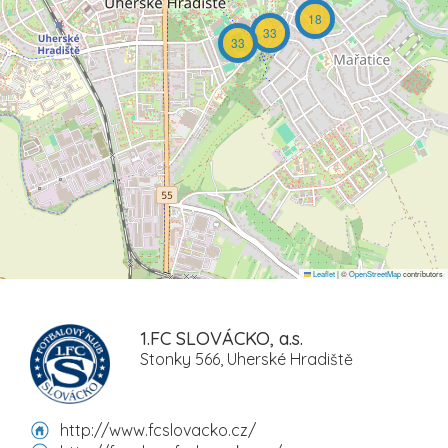
18
33
33
Leaflet
|
©
OpenStreetMap
contributors
1.FC SLOVÁCKO, a.s.
Stonky 566, Uherské Hradiště
http://www.fcslovacko.cz/