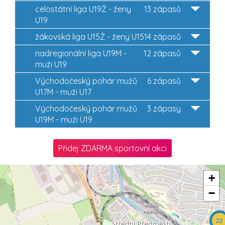
celostátní liga U19Ž - ženy
13 zápasů
U19
žákovská liga U15Ž - ženy U15
14 zápasů
nadregionální liga U19M -
12 zápasů
muži U19
Východočeský pohár mužů
6 zápasů
U17M - muži U17
Východočeský pohár mužů
3 zápasy
U19M - muži U19
Přidej ZDARMA sportovní akci
+
−
22