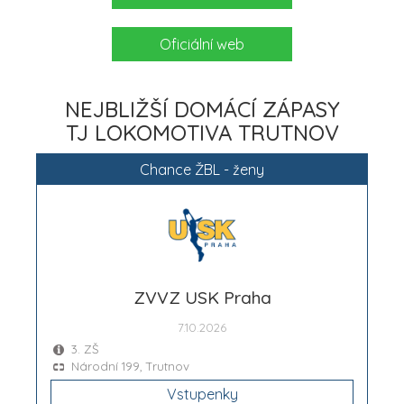
Oficiální web
NEJBLIŽŠÍ DOMÁCÍ ZÁPASY
TJ LOKOMOTIVA TRUTNOV
Chance ŽBL - ženy
ZVVZ USK Praha
7.10.2026
3. ZŠ
Národní 199, Trutnov
Vstupenky