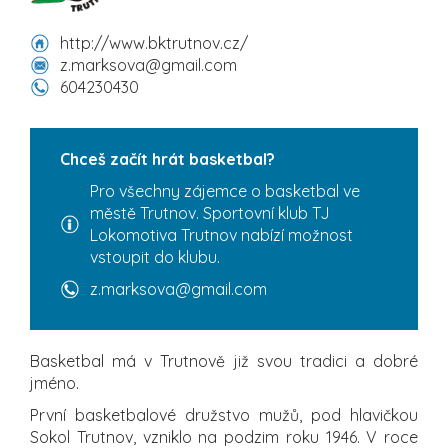
http://www.bktrutnov.cz/
z.marksova@gmail.com
604230430
Chceš začít hrát basketbal?
Pro všechny zájemce o basketbal ve
městě Trutnov. Sportovní klub TJ
Lokomotiva Trutnov nabízí možnost
vstoupit do klubu.
z.marksova@gmail.com
Basketbal má v Trutnově již svou tradici a dobré
jméno.
První basketbalové družstvo mužů, pod hlavičkou
Sokol Trutnov, vzniklo na podzim roku 1946. V roce