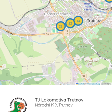
14
22
22
Leaflet
|
©
OpenStreetMap
contributors
TJ Lokomotiva Trutnov
Národní 199, Trutnov