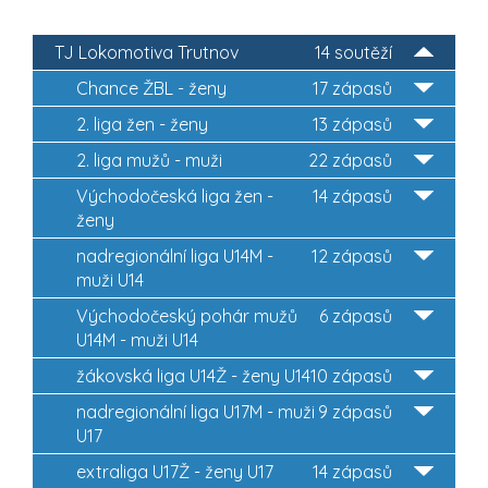
TJ Lokomotiva Trutnov
14 soutěží
Chance ŽBL - ženy
17 zápasů
2. liga žen - ženy
13 zápasů
2. liga mužů - muži
22 zápasů
Východočeská liga žen -
14 zápasů
ženy
nadregionální liga U14M -
12 zápasů
muži U14
Východočeský pohár mužů
6 zápasů
U14M - muži U14
žákovská liga U14Ž - ženy U14
10 zápasů
nadregionální liga U17M - muži
9 zápasů
U17
extraliga U17Ž - ženy U17
14 zápasů