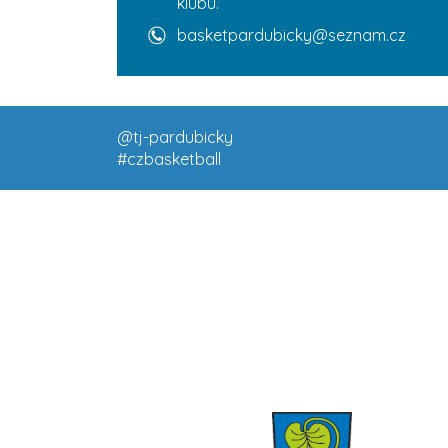
klubu.
basketpardubicky@seznam.cz
@tj-pardubicky
#czbasketball