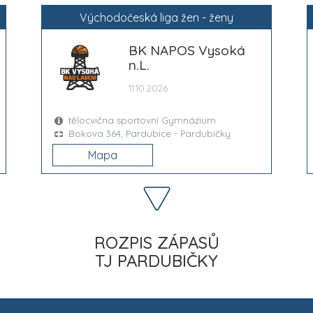
Východočeská liga žen - ženy
BK NAPOS Vysoká
n.L.
11.10.2026
tělocvična sportovní Gymnázium
Bokova 364, Pardubice - Pardubičky
Mapa
ROZPIS ZÁPASŮ
TJ PARDUBIČKY