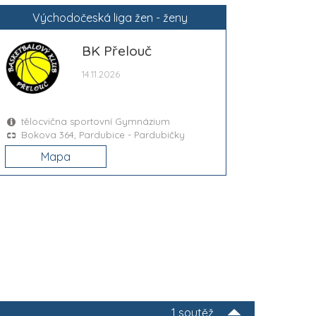
Východočeská liga žen - ženy
BK Přelouč
14.11.2026
tělocvična sportovní Gymnázium
Bokova 364, Pardubice - Pardubičky
Mapa
1 soutěž