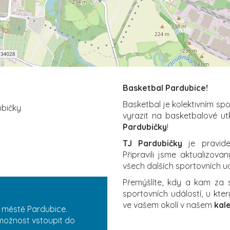
Basketbal Pardubice!
Basketbal je kolektivním sp
ubičky
vyrazit na basketbalové ut
Pardubičky
!
TJ Pardubičky
je pravide
Připravili jsme aktualizova
všech dalších sportovních udá
Přemýšlíte, kdy a kam za
sportovních událostí, u kt
ve vašem okolí v našem
kal
 městě Pardubice.
 možnost vstoupit do