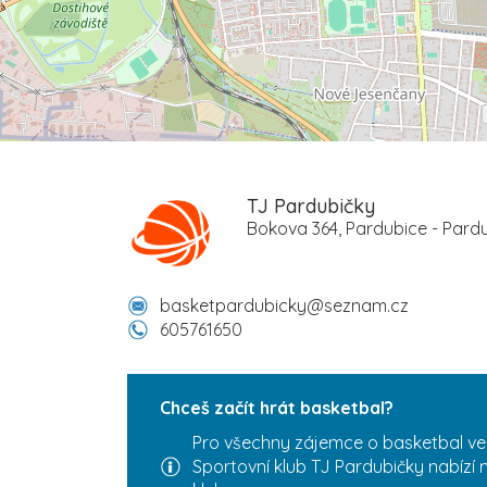
TJ Pardubičky
Bokova 364, Pardubice - Pard
basketpardubicky@seznam.cz
605761650
Chceš začít hrát basketbal?
Pro všechny zájemce o basketbal ve
Sportovní klub TJ Pardubičky nabízí