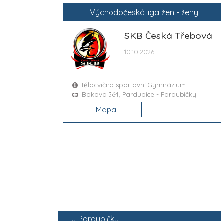
Východočeská liga žen - ženy
SKB Česká Třebová
10.10.2026
tělocvična sportovní Gymnázium
Bokova 364, Pardubice - Pardubičky
Mapa
TJ Pardubičky