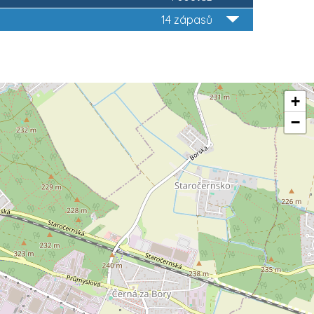
14 zápasů
+
−