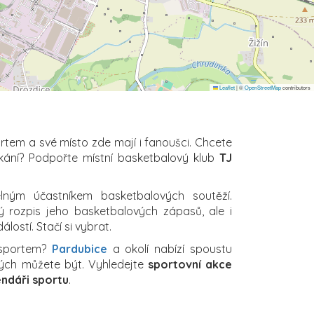
Leaflet
|
©
OpenStreetMap
contributors
ortem a své místo zde mají i fanoušci. Chcete
kání? Podpořte místní basketbalový klub
TJ
lným účastníkem basketbalových soutěží.
ný rozpis jeho basketbalových zápasů, ale i
lostí. Stačí si vybrat.
 sportem?
Pardubice
a okolí nabízí spoustu
erých můžete být. Vyhledejte
sportovní akce
endáři sportu
.