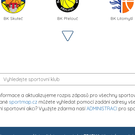
BK Skuteč
BK Přelouč
BK Litomyšl
formace a aktualizujeme rozpis zápasů pro všechny sportovn
traně
sportmap.cz
můžete vyhledat pomocí zadání adresy všech
tní sportovní akci? Využijte zdarma naší
ADMINISTRACI
pro spo