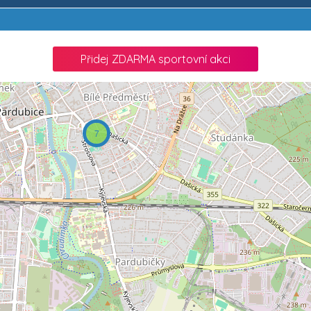
Přidej ZDARMA sportovní akci
7